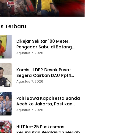
s Terbaru
Dikejar Sekitar 100 Meter,
Pengedar Sabu di Batang
Cenaku Tak Bisa Mengelak
Agustus 7, 2026
Komisi II DPR Desak Pusat
Segera Cairkan DAU Rp14
Triliun untuk 79 Daerah, Gaji
Agustus 7, 2026
PNS Terancam Telat
Polri Bawa Kapolresta Banda
Aceh ke Jakarta, Pastikan
Proses Pemeriksaan
Agustus 7, 2026
Profesional dan Transparan
HUT ke-25 Puskesmas
Kerumutan Pelalawan Meriah,