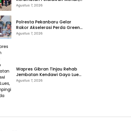
Ratusan Warga Ikuti Jalan
Agustus 7, 2026
Santai dan Cek Kesehatan
Gratis
Polresta Pekanbaru Gelar
Rakor Akselerasi Perda Green
City, Masukkan ke Kurikulum
Agustus 7, 2026
Sekolah
Wapres Gibran Tinjau Rehab
Jembatan Kendawi Gayo Lues,
Didampingi Kapolda Aceh
Agustus 7, 2026