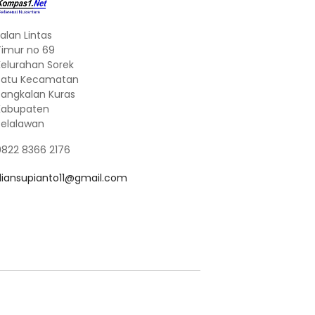
alan Lintas
Timur no 69
Kelurahan Sorek
Satu Kecamatan
Pangkalan Kuras
Kabupaten
Pelalawan
0822 8366 2176
diansupianto11@gmail.com