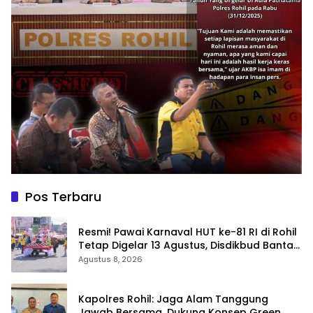
Pos Terbaru
Resmi! Pawai Karnaval HUT ke-81 RI di Rohil
Tetap Digelar 13 Agustus, Disdikbud Bantah
Hoaks Batal
Agustus 8, 2026
Kapolres Rohil: Jaga Alam Tanggung
Jawab Bersama, Dukung Konsep Green