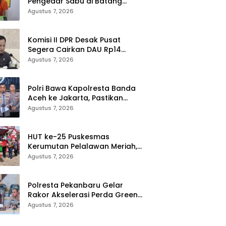
Pengedar Sabu di Batang
Cenaku Tak Bisa Mengelak
Agustus 7, 2026
Komisi II DPR Desak Pusat
Segera Cairkan DAU Rp14
Triliun untuk 79 Daerah, Gaji
Agustus 7, 2026
PNS Terancam Telat
Polri Bawa Kapolresta Banda
Aceh ke Jakarta, Pastikan
Proses Pemeriksaan
Agustus 7, 2026
Profesional dan Transparan
HUT ke-25 Puskesmas
Kerumutan Pelalawan Meriah,
Ratusan Warga Ikuti Jalan
Agustus 7, 2026
Santai dan Cek Kesehatan
Gratis
Polresta Pekanbaru Gelar
Rakor Akselerasi Perda Green
City, Masukkan ke Kurikulum
Agustus 7, 2026
Sekolah