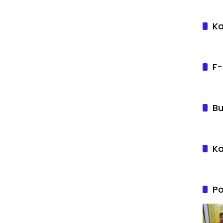
Ka
F-
Bu
Ka
Po