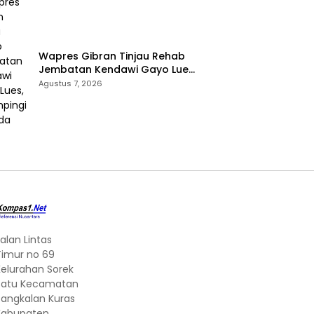
Wapres Gibran Tinjau Rehab
Jembatan Kendawi Gayo Lues,
Didampingi Kapolda Aceh
Agustus 7, 2026
alan Lintas
Timur no 69
Kelurahan Sorek
Satu Kecamatan
Pangkalan Kuras
Kabupaten