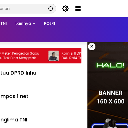
TNI
Lainnya
POLRI
×
r, Pengedar Sabu
Komisi II DPR Desak Pusat Segera Cairkan
di Batang Cenaku Tak Bisa Mengelak
DAU Rp14 Triliun untuk 79 Daerah, Gaji PNS
Terancam Telat
tua DPRD Inhu
mpas 1 net
nglima TNI