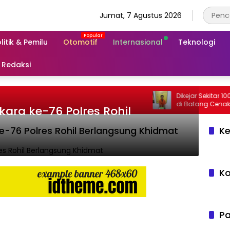
Jumat, 7 Agustus 2026
litik & Pemilu
Otomotif
Internasional
Teknologi
Redaksi
Dikejar Sekitar 100 Mete
ra ke-76 Polres Rohil
-76 Polres Rohil Berlangsung Khidmat
Ke
Ko
Pa