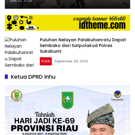
Bantuan Sembako ke Warga Sei
Juni 25, 2026
Manasib
Puluhan Nelayan Palabuhanratu Dapat
Sembako dari Satpolairud Polres
Sukabumi
POLRI
September 28, 2022
Ketua DPRD Inhu