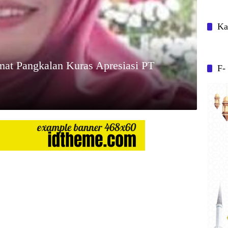
Ka
at Pangkalan Kuras Apresiasi PT
F-