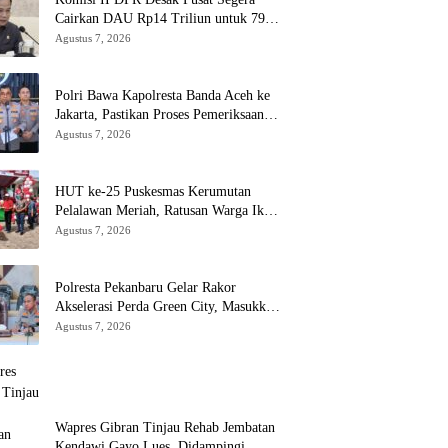
Cairkan DAU Rp14 Triliun untuk 79
Daerah, Gaji PNS Terancam Telat
Agustus 7, 2026
Polri Bawa Kapolresta Banda Aceh ke
Jakarta, Pastikan Proses Pemeriksaan
Profesional dan Transparan
Agustus 7, 2026
HUT ke-25 Puskesmas Kerumutan
Pelalawan Meriah, Ratusan Warga Ikuti
Jalan Santai dan Cek Kesehatan Gratis
Agustus 7, 2026
Polresta Pekanbaru Gelar Rakor
Akselerasi Perda Green City, Masukkan
ke Kurikulum Sekolah
Agustus 7, 2026
Wapres Gibran Tinjau Rehab Jembatan
Kendawi Gayo Lues, Didampingi