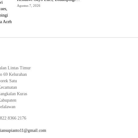
Kapolda Aceh
Agustus 7, 2026
alan Lintas Timur
o 69 Kelurahan
orek Satu
ecamatan
angkalan Kuras
abupaten
elalawan
822 8366 2176
iansupianto11@gmail.com