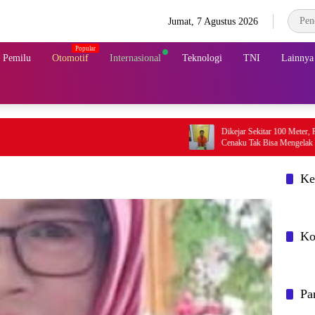
Jumat, 7 Agustus 2026
& Pemilu
Otomotif
Internasional
Teknologi
TNI
Lainnya
Dikejar Sekitar 100 Meter, Pengedar Sabu 
Cenaku Tak Bisa Mengelak
Ke
Ko
Pa