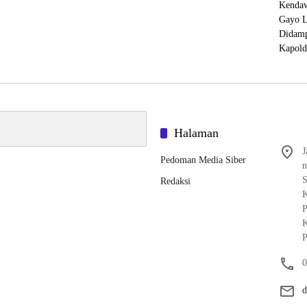
Halaman
J
Pedoman Media Siber
n
S
Redaksi
K
P
K
P
0
d