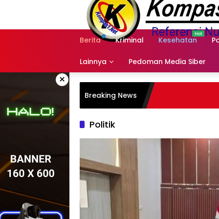
Langsung
ke
konten
Berita
Kriminal
Kesehatan
Po
Lainnya
Pedoman Media Siber
×
Polsek Ke
Breaking News
Pengegeda
Politik