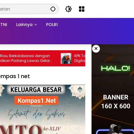
TNI
Lainnya
POLRI
×
 dengan
KPK Tahan 3 Tersangka Korupsi
s Gelar
Digitalisasi SPBU Pertamina, Rugikan
en
Negara Rp322 Miliar
mpas 1 net