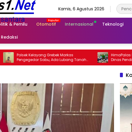
Kamis, 6 Agustus 2026
litik & Pemilu
Otomotif
Internasional
Teknologi
Redaksi
layang Grebek Markas
HimaPalas Riau Berkolaborasi
r Sabu, Ada Lubang Tanah
Dinas Pendidikan Padang Lawa
Untuk Menyimpan Barang Bukti
Pelatihan OSIS SMP se-Kabupat
Padang Lawas
Ko