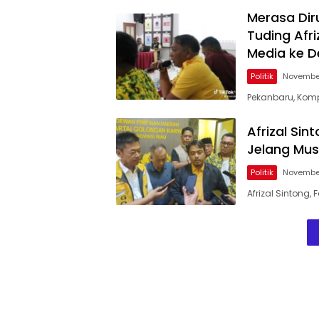
Merasa Dir
Tuding Afr
Media ke 
Politik
November
Pekanbaru, Komp
Afrizal Si
Jelang Mus
Politik
November
Afrizal Sintong,