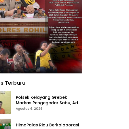
s Terbaru
Polsek Kelayang Grebek
Markas Pengegedar Sabu, Ada
Lubang Tanah Untuk
Agustus 6, 2026
Menyimpan Barang Bukti
HimaPalas Riau Berkolaborasi