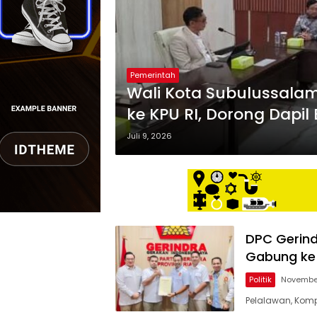
Pemerintah
Wali Kota Subulussalam 
ke KPU RI, Dorong Dapil
Juli 9, 2026
DPC Gerind
Gabung ke
Politik
November
Pelalawan, Komp