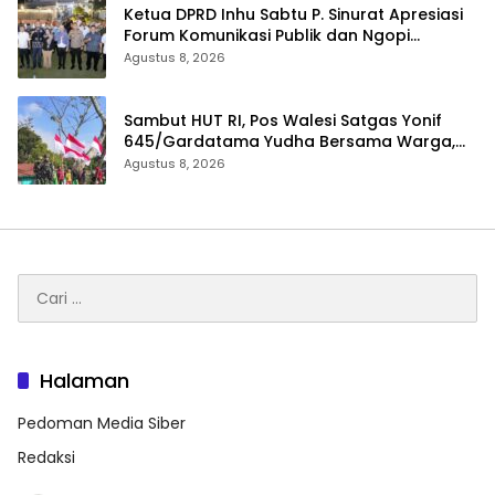
Ketua DPRD Inhu Sabtu P. Sinurat Apresiasi
Forum Komunikasi Publik dan Ngopi
Bersama Kejari Inhu
Agustus 8, 2026
Sambut HUT RI, Pos Walesi Satgas Yonif
645/Gardatama Yudha Bersama Warga,
Kibarkan Merah Putih di Bukit Walesi
Agustus 8, 2026
Cari
untuk:
Halaman
Pedoman Media Siber
Redaksi