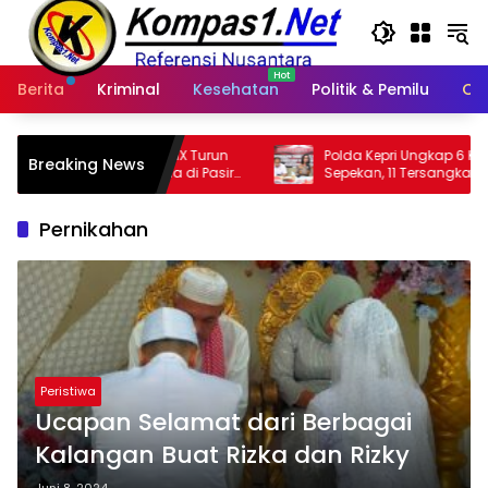
Langsung
ke
konten
Berita
Kriminal
Kesehatan
Politik & Pemilu
Ot
 XIX Turun
Polda Kepri Ungkap 6 Kasus Narkotika
Breaking News
la di Pasir
Sepekan, 11 Tersangka Diamankan & Sita
402 Gram Sabu
Pernikahan
Peristiwa
Ucapan Selamat dari Berbagai
Kalangan Buat Rizka dan Rizky
Juni 8, 2024