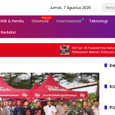
Jumat, 7 Agustus 2026
litik & Pemilu
Otomotif
Internasional
Teknologi
Redaksi
HUT ke-25 Puskesmas Kerumutan
Pelalawan Meriah, Ratusan Warga Ik
Jalan Santai dan Cek Kesehatan Gra
Ke
Ko
Pa