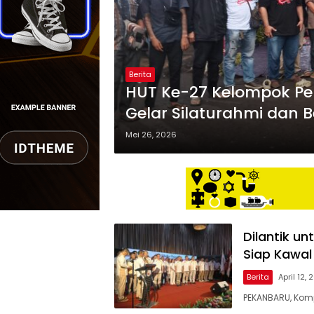
Berita
HUT Ke-27 Kelompok Pe
Gelar Silaturahmi dan
Anak-Anak Yatim Piatu
Mei 26, 2026
Dilantik u
Siap Kawal
Berita
April 12,
PEKANBARU, Komp