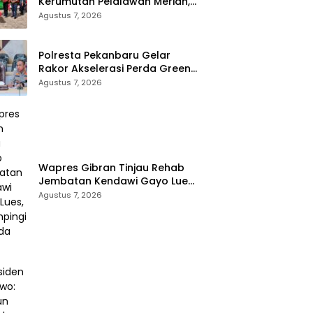
Kerumutan Pelalawan Meriah,
Ratusan Warga Ikuti Jalan
Agustus 7, 2026
Santai dan Cek Kesehatan
Gratis
Polresta Pekanbaru Gelar
Rakor Akselerasi Perda Green
City, Masukkan ke Kurikulum
Agustus 7, 2026
Sekolah
Wapres Gibran Tinjau Rehab
Jembatan Kendawi Gayo Lues,
Didampingi Kapolda Aceh
Agustus 7, 2026