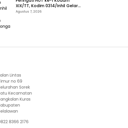
Peringati HUT ke-1 Kodam
XIX/TT, Kodim 0314/Inhil Gelar
Ziarah Rombongan
Agustus 7, 2026
alan Lintas
Timur no 69
Kelurahan Sorek
Satu Kecamatan
Pangkalan Kuras
Kabupaten
Pelalawan
0822 8366 2176