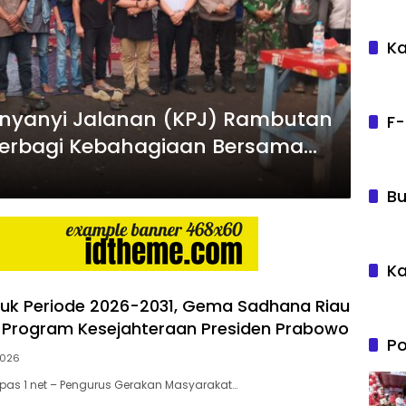
Ka
nyanyi Jalanan (KPJ) Rambutan
F-
 Berbagi Kebahagiaan Bersama
Bu
Ka
ntuk Periode 2026-2031, Gema Sadhana Riau
 Program Kesejahteraan Presiden Prabowo
Po
 2026
as 1 net – Pengurus Gerakan Masyarakat…