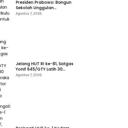
Presiden Prabowo: Bangun
Sekolah Unggulan
Berkurikulum IB untuk Saingi
Agustus 7, 2026
Dunia
Jelang HUT RI ke-81, Satgas
Yonif 645/GTY Latih 30
Paskibraka di Kantor Bupati
Agustus 7, 2026
Yalimo