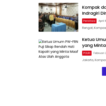
Kompak dan
Indragiri Di
Peristiwa
April 
Rengat, Kompas
Ketua Umum
yang Minta
POLRI
Februari 
Jakarta, Kompas 