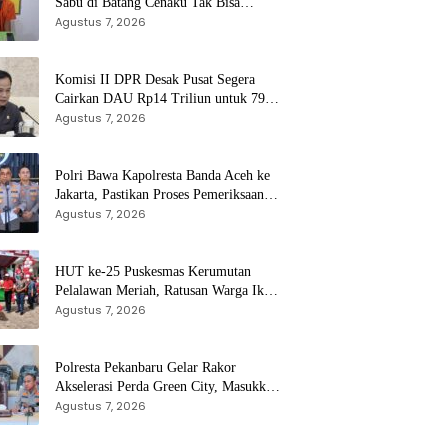
Sabu di Batang Cenaku Tak Bisa
Agustus 7, 2026
Mengelak
Komisi II DPR Desak Pusat Segera
Cairkan DAU Rp14 Triliun untuk 79
Daerah, Gaji PNS Terancam Telat
Agustus 7, 2026
Polri Bawa Kapolresta Banda Aceh ke
Jakarta, Pastikan Proses Pemeriksaan
Profesional dan Transparan
Agustus 7, 2026
HUT ke-25 Puskesmas Kerumutan
Pelalawan Meriah, Ratusan Warga Ikuti
Jalan Santai dan Cek Kesehatan Gratis
Agustus 7, 2026
Polresta Pekanbaru Gelar Rakor
Akselerasi Perda Green City, Masukkan
ke Kurikulum Sekolah
Agustus 7, 2026