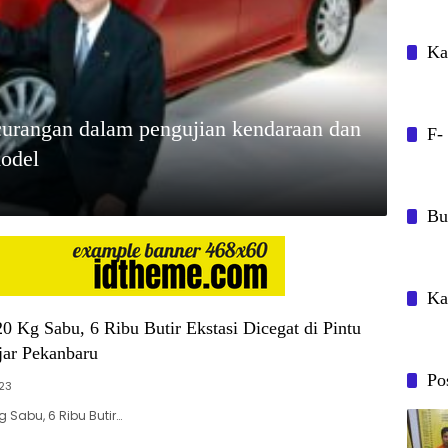
Ka
curangan dalam pengujian kendaraan dan
F-
model
Bu
Ka
 Kg Sabu, 6 Ribu Butir Ekstasi Dicegat di Pintu
jar Pekanbaru
Po
023
 Sabu, 6 Ribu Butir…