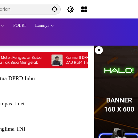
POLRI
Lainnya
×
 Pengedar Sabu
Komisi II DPR Desak Pusat Segera Cairkan
di Batang Cenaku Tak Bisa Mengelak
DAU Rp14 Triliun untuk 79 Daerah, Gaji PNS
Terancam Telat
tua DPRD Inhu
mpas 1 net
nglima TNI