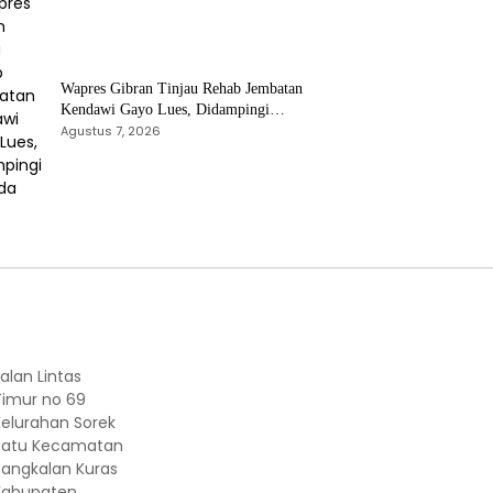
Wapres Gibran Tinjau Rehab Jembatan
Kendawi Gayo Lues, Didampingi
Kapolda Aceh
Agustus 7, 2026
alan Lintas
Timur no 69
Kelurahan Sorek
Satu Kecamatan
Pangkalan Kuras
Kabupaten