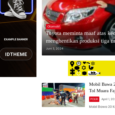
Otomotif
Toyota meminta maaf atas ke
menghentikan produksi tiga 
Juni 3, 2024
Mobil Bawa 20
Tol Muara Fa
POLRI
April 1, 2
Mobil Bawa 20 Kg