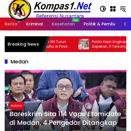
Langsung
ke
konten
Berita
Kriminal
Kesehatan
Politik & Pemilu
Ot
Irdam XIX Turun
Polda Kepri Ungkap 6 Kasus Narkotika
Breaking News
arhutla di Pasir
Sepekan, 11 Tersangka Diamankan & Sita
402 Gram Sabu
Medan
Hukrim
Bareskrim Sita 114 Vape Etomidate
di Medan, 4 Pengedar Ditangkap