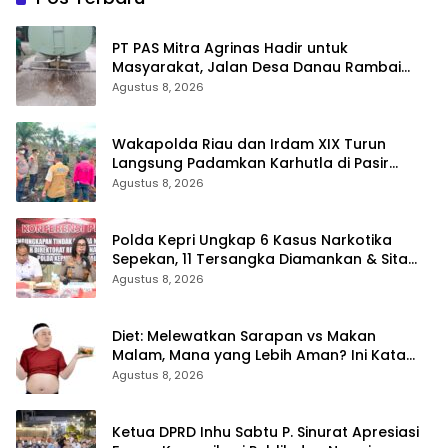
‎PT PAS Mitra Agrinas Hadir untuk
Masyarakat, Jalan Desa Danau Rambai
Dirawat dan Disiram
Agustus 8, 2026
Wakapolda Riau dan Irdam XIX Turun
Langsung Padamkan Karhutla di Pasir
Limau Kapas Rohil
Agustus 8, 2026
Polda Kepri Ungkap 6 Kasus Narkotika
Sepekan, 11 Tersangka Diamankan & Sita
402 Gram Sabu
Agustus 8, 2026
Diet: Melewatkan Sarapan vs Makan
Malam, Mana yang Lebih Aman? Ini Kata
Dokter
Agustus 8, 2026
Ketua DPRD Inhu Sabtu P. Sinurat Apresiasi