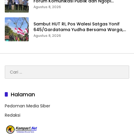
Forum Komunikasi Publik dan Ngopi
Bersama Kejari Inhu
Agustus 8, 2026
Sambut HUT RI, Pos Walesi Satgas Yonif
645/Gardatama Yudha Bersama Warga,
Kibarkan Merah Putih di Bukit Walesi
Agustus 8, 2026
Cari
untuk:
Halaman
Pedoman Media Siber
Redaksi