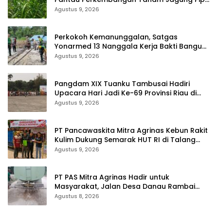
di Dua Wilayah
Agustus 9, 2026
Perkokoh Kemanunggalan, Satgas
Yonarmed 13 Nanggala Kerja Bakti Bangun
Masjid Al-Hikmah di Kapuas Hulu
Agustus 9, 2026
Pangdam XIX Tuanku Tambusai Hadiri
Upacara Hari Jadi Ke-69 Provinsi Riau di
Pekanbaru
Agustus 9, 2026
‎PT Pancawaskita Mitra Agrinas Kebun Rakit
Kulim Dukung Semarak HUT RI di Talang
Perigi
Agustus 9, 2026
‎PT PAS Mitra Agrinas Hadir untuk
Masyarakat, Jalan Desa Danau Rambai
Dirawat dan Disiram
Agustus 8, 2026