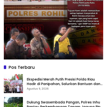
Pos Terbaru
Ekspedisi Merah Putih Presisi Polda Riau
Hadir di Panipahan, Salurkan Bantuan dan
Layanan Kesehatan
Agustus 9, 2026
Dukung Swasembada Pangan, Polres Inhu
Pantau Perkembangan Tanam Jagung Pipil