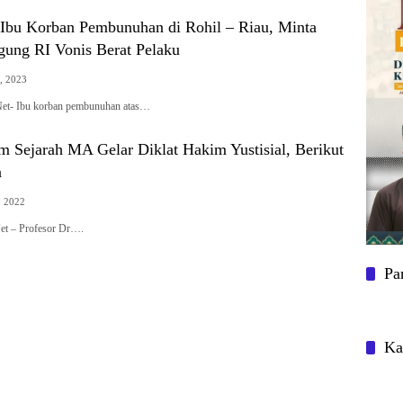
 Ibu Korban Pembunuhan di Rohil – Riau, Minta
ng RI Vonis Berat Pelaku
1, 2023
t- Ibu korban pembunuhan atas…
m Sejarah MA Gelar Diklat Hakim Yustisial, Berikut
a
, 2022
Net – Profesor Dr….
Pa
Ka