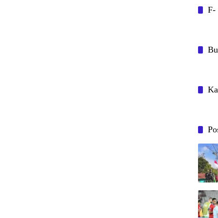
F-
Bu
Ka
Po