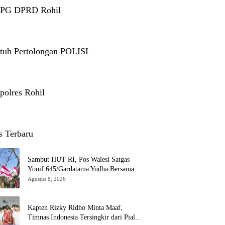
 PG DPRD Rohil
tuh Pertolongan POLISI
polres Rohil
s Terbaru
Sambut HUT RI, Pos Walesi Satgas
Yonif 645/Gardatama Yudha Bersama
Warga, Kibarkan Merah Putih di Bukit
Agustus 8, 2026
Walesi
Kapten Rizky Ridho Minta Maaf,
Timnas Indonesia Tersingkir dari Piala