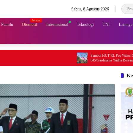
Sabtu, 8 Agustus 2026
& Pemilu
Otomotif
Internasional
Teknologi
TNI
Lainnya
Sambut HUT RI, Pos Walesi Satgas Yonif
645/Gardatama Yudha Bersama Warga, Kib
Merah Putih di Bukit Walesi
Ke