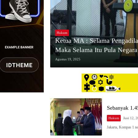
Hukum
Ketua MA : Selama Pengadila
Maka Selama Itu Pula Negara
Kedaulatannya
Agustus 19, 2025
Sebanyak 1.
Hukum
Juni 12, 
Jakarta, Kompas 1 