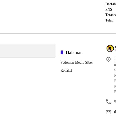
Halaman
J
Pedoman Media Siber
n
S
Redaksi
K
P
K
P
0
d