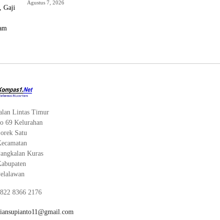
Daerah, Gaji PNS Terancam Telat
Agustus 7, 2026
alan Lintas Timur
o 69 Kelurahan
orek Satu
ecamatan
angkalan Kuras
abupaten
elalawan
822 8366 2176
iansupianto11@gmail.com