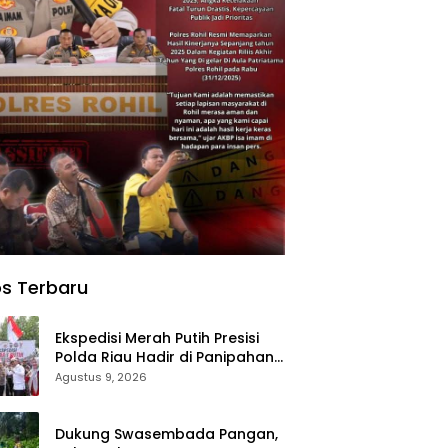
s Terbaru
Ekspedisi Merah Putih Presisi
Polda Riau Hadir di Panipahan,
Salurkan Bantuan dan Layanan
Agustus 9, 2026
Kesehatan
Dukung Swasembada Pangan,