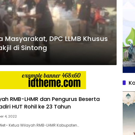
a Masyarakat, DPC LLMB Khusus
kjil di Sintong
Ko
yah RMB-LHMR dan Pengurus Beserta
diri HUT Rohil ke 23 Tahun
er 4, 2022
 Net– Ketua Wilayah RMB-LHMR Kabupaten…