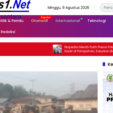
Minggu, 9 Agustus 2026
litik & Pemilu
Otomotif
Internasional
Teknologi
Redaksi
Ekspedisi Merah Putih Presisi Polda Riau
Hadir di Panipahan, Salurkan Bantuan
dan Layanan Kesehatan
Ke