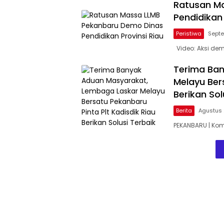
Ratusan M
Pendidikan 
Peristiwa
Septe
Video: Aksi dem
Terima Ba
Melayu Ber
Berikan Sol
Berita
Agustus 
PEKANBARU | Kom