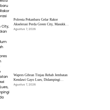
Polresta Pekanbaru Gelar Rakor
Akselerasi Perda Green City, Masukkan
ke Kurikulum Sekolah
Agustus 7, 2026
Wapres Gibran Tinjau Rehab Jembatan
Kendawi Gayo Lues, Didampingi
Kapolda Aceh
Agustus 7, 2026