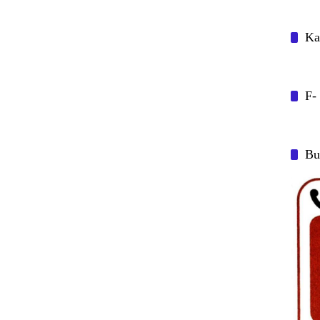
Ka
F-
Bu