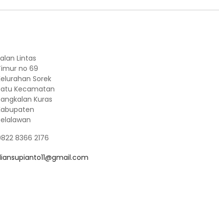
alan Lintas
Timur no 69
Kelurahan Sorek
Satu Kecamatan
Pangkalan Kuras
Kabupaten
Pelalawan
0822 8366 2176
diansupianto11@gmail.com