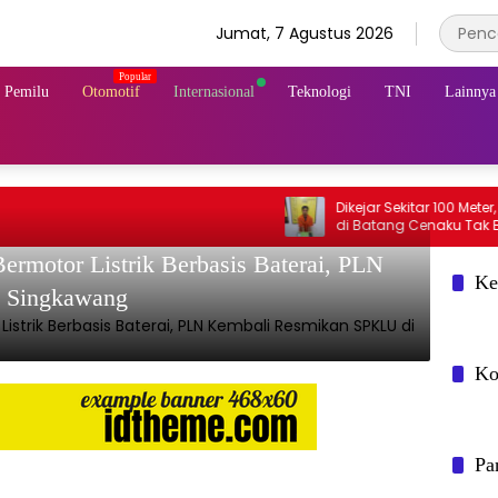
Jumat, 7 Agustus 2026
& Pemilu
Otomotif
Internasional
Teknologi
TNI
Lainnya
Dikejar Sekitar 100 Meter, Pengeda
rmotor Listrik Berbasis Baterai, PLN
Ke
 Singkawang
Ko
Pa