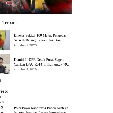
s Terbaru
Dikejar Sekitar 100 Meter, Pengedar
Sabu di Batang Cenaku Tak Bisa
Agustus 7, 2026
Mengelak
Komisi II DPR Desak Pusat Segera
Cairkan DAU Rp14 Triliun untuk 79
Daerah, Gaji PNS Terancam Telat
Agustus 7, 2026
Polri Bawa Kapolresta Banda Aceh ke
Jakarta, Pastikan Proses Pemeriksaan