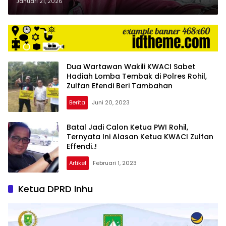
Tidak Boleh Dipidana
Januari 21, 2026
Dua Wartawan Wakili KWACI Sabet
Hadiah Lomba Tembak di Polres Rohil,
Zulfan Efendi Beri Tambahan
Berita
Juni 20, 2023
Batal Jadi Calon Ketua PWI Rohil,
Ternyata Ini Alasan Ketua KWACI Zulfan
Effendi..!
Artikel
Februari 1, 2023
Ketua DPRD Inhu