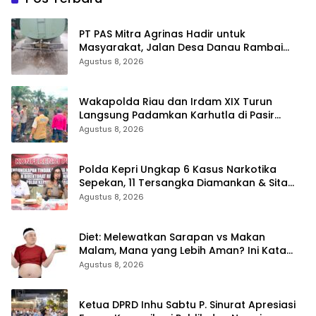
‎PT PAS Mitra Agrinas Hadir untuk
Masyarakat, Jalan Desa Danau Rambai
Dirawat dan Disiram
Agustus 8, 2026
Wakapolda Riau dan Irdam XIX Turun
Langsung Padamkan Karhutla di Pasir
Limau Kapas Rohil
Agustus 8, 2026
Polda Kepri Ungkap 6 Kasus Narkotika
Sepekan, 11 Tersangka Diamankan & Sita
402 Gram Sabu
Agustus 8, 2026
Diet: Melewatkan Sarapan vs Makan
Malam, Mana yang Lebih Aman? Ini Kata
Dokter
Agustus 8, 2026
Ketua DPRD Inhu Sabtu P. Sinurat Apresiasi