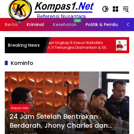
Langsung
ke
konten
Berita
Kriminal
Kesehatan
Politik & Pemilu
Ot
Kepri Ungkap 6 Kasus Narkotika
Diet: Melewatkan Sarapan 
Breaking News
n, 11 Tersangka Diamankan & Sita
Malam, Mana yang Lebih A
ram Sabu
Dokter
Kominfo
Rokan Hilir
24 Jam Setelah Bentrokan
Berdarah, Jhony Charles dan