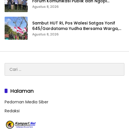
Forum Komunikasi Publik dan Ngopi
Bersama Kejari Inhu
Agustus 8, 2026
Sambut HUT RI, Pos Walesi Satgas Yonif
645/Gardatama Yudha Bersama Warga,
Kibarkan Merah Putih di Bukit Walesi
Agustus 8, 2026
Cari
untuk:
Halaman
Pedoman Media Siber
Redaksi