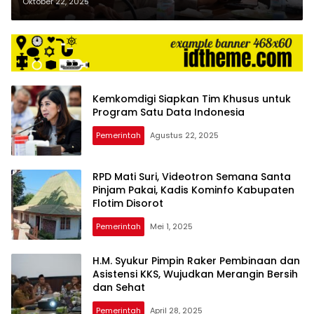
Kapolres Rohil Dudukkan Dua
Oktober 22, 2025
Pihak Berseteru
Kemkomdigi Siapkan Tim Khusus untuk
Program Satu Data Indonesia
Pemerintah
Agustus 22, 2025
RPD Mati Suri, Videotron Semana Santa
Pinjam Pakai, Kadis Kominfo Kabupaten
Flotim Disorot
Pemerintah
Mei 1, 2025
H.M. Syukur Pimpin Raker Pembinaan dan
Asistensi KKS, Wujudkan Merangin Bersih
dan Sehat
Pemerintah
April 28, 2025