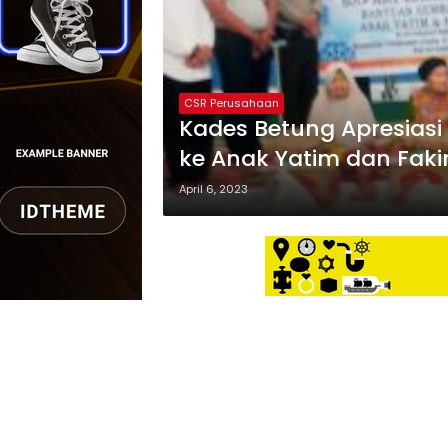
CSR Perusahaan
Kades Betung Apresias
ke Anak Yatim dan Fakir
April 6, 2023