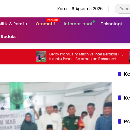
Kamis, 6 Agustus 2026
litik & Pemilu
Otomotif
Internasional
Teknologi
Redaksi
Derby Pramusim Milan vs Inter Berakhir 1-1,
W
Nkunku Penalti Selamatkan Rossoneri
D
K
Ko
Ke
Pa