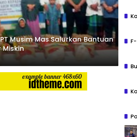
Ka
i PT Musim Mas Salurkan Bantuan
F-
 Miskin
Bu
Ka
Po