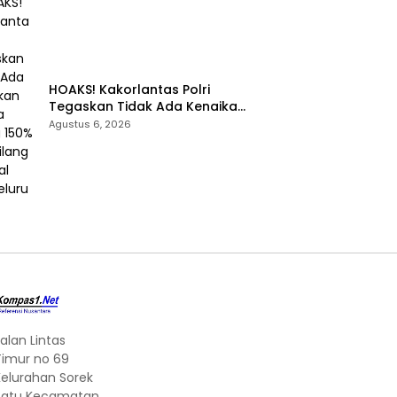
HOAKS! Kakorlantas Polri
Tegaskan Tidak Ada Kenaikan
Denda Tilang 150% dan Tilang
Agustus 6, 2026
Manual Menyeluruh
alan Lintas
Timur no 69
Kelurahan Sorek
Satu Kecamatan