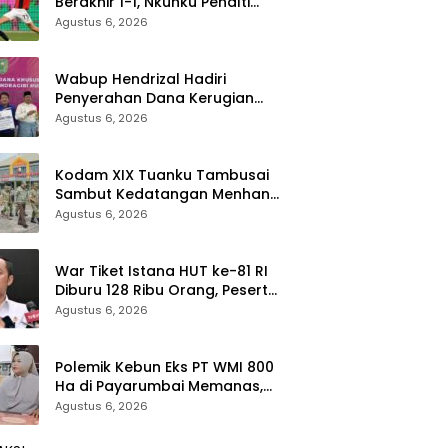
Berakhir 1-1, Nkunku Penalti
Selamatkan Rossoneri
Agustus 6, 2026
Wabup Hendrizal Hadiri
Penyerahan Dana Kerugian
Negara Rp1,86 Miliar Kasus
Agustus 6, 2026
Korupsi BPR Indra Arta
Kodam XIX Tuanku Tambusai
Sambut Kedatangan Menhan
RI, Tinjau Penguatan Yonif TP di
Agustus 6, 2026
Bengkalis dan Kampar
War Tiket Istana HUT ke-81 RI
Diburu 128 Ribu Orang, Peserta
dari 36 Provinsi dan 14 Negara
Agustus 6, 2026
Polemik Kebun Eks PT WMI 800
Ha di Payarumbai Memanas,
Asisten Umum Tolak Dikelola
Agustus 6, 2026
Agrinas dan Tantang Presiden
Prabowo