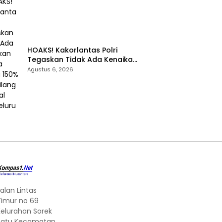
HOAKS! Kakorlantas Polri
Tegaskan Tidak Ada Kenaikan
Denda Tilang 150% dan Tilang
Agustus 6, 2026
Manual Menyeluruh
alan Lintas
Timur no 69
Kelurahan Sorek
Satu Kecamatan