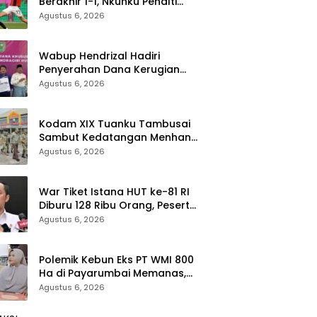
Berakhir 1-1, Nkunku Penalti
Selamatkan Rossoneri
Agustus 6, 2026
Wabup Hendrizal Hadiri
Penyerahan Dana Kerugian
Negara Rp1,86 Miliar Kasus
Agustus 6, 2026
Korupsi BPR Indra Arta
Kodam XIX Tuanku Tambusai
Sambut Kedatangan Menhan
RI, Tinjau Penguatan Yonif TP di
Agustus 6, 2026
Bengkalis dan Kampar
War Tiket Istana HUT ke-81 RI
Diburu 128 Ribu Orang, Peserta
dari 36 Provinsi dan 14 Negara
Agustus 6, 2026
Polemik Kebun Eks PT WMI 800
Ha di Payarumbai Memanas,
Asisten Umum Tolak Dikelola
Agustus 6, 2026
Agrinas dan Tantang Presiden
Prabowo