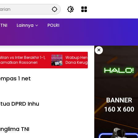
TNI
Lainnya
POLRI
×
nter Berakhir 1-1,
Wabup Hendrizal Hadiri Penyerahan
an Rossoneri
Dana Kerugian Negara Rp1,86 Miliar
Kasus Korupsi BPR Indra Arta
mpas 1 net
tua DPRD Inhu
nglima TNI