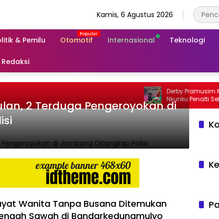
Kamis, 6 Agustus 2026
litik & Pemilu
Otomotif
Internasional
Teknologi
Redaksi
Derby Pramusim Milan vs I
Nkunku Penalti Selamatk
ulan, 2 Terduga Pengeroyokan di
isi
Ko
Ke
ayat Wanita Tanpa Busana Ditemukan
Pa
Tengah Sawah di Bandarkedungmulyo