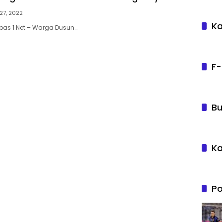
27, 2022
Ka
as 1 Net – Warga Dusun…
F-
Bu
Ka
Po