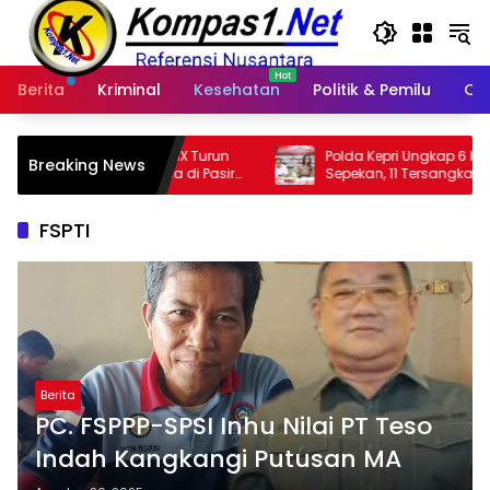
Langsung
ke
konten
Berita
Kriminal
Kesehatan
Politik & Pemilu
Ot
XIX Turun
Polda Kepri Ungkap 6 Kasus Narkotika
Breaking News
a di Pasir
Sepekan, 11 Tersangka Diamankan & Sita
402 Gram Sabu
FSPTI
Berita
PC. FSPPP-SPSI Inhu Nilai PT Teso
Indah Kangkangi Putusan MA