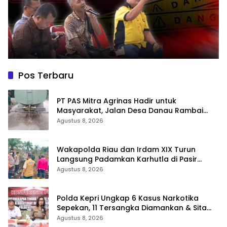
Pos Terbaru
‎PT PAS Mitra Agrinas Hadir untuk
Masyarakat, Jalan Desa Danau Rambai
Dirawat dan Disiram
Agustus 8, 2026
Wakapolda Riau dan Irdam XIX Turun
Langsung Padamkan Karhutla di Pasir
Limau Kapas Rohil
Agustus 8, 2026
Polda Kepri Ungkap 6 Kasus Narkotika
Sepekan, 11 Tersangka Diamankan & Sita
402 Gram Sabu
Agustus 8, 2026