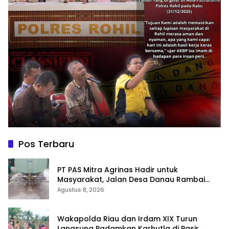
Pos Terbaru
‎PT PAS Mitra Agrinas Hadir untuk
Masyarakat, Jalan Desa Danau Rambai
Dirawat dan Disiram
Agustus 8, 2026
Wakapolda Riau dan Irdam XIX Turun
Langsung Padamkan Karhutla di Pasir