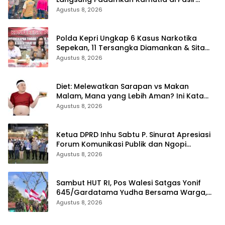
Limau Kapas Rohil
Agustus 8, 2026
Polda Kepri Ungkap 6 Kasus Narkotika
Sepekan, 11 Tersangka Diamankan & Sita
402 Gram Sabu
Agustus 8, 2026
Diet: Melewatkan Sarapan vs Makan
Malam, Mana yang Lebih Aman? Ini Kata
Dokter
Agustus 8, 2026
Ketua DPRD Inhu Sabtu P. Sinurat Apresiasi
Forum Komunikasi Publik dan Ngopi
Bersama Kejari Inhu
Agustus 8, 2026
Sambut HUT RI, Pos Walesi Satgas Yonif
645/Gardatama Yudha Bersama Warga,
Kibarkan Merah Putih di Bukit Walesi
Agustus 8, 2026