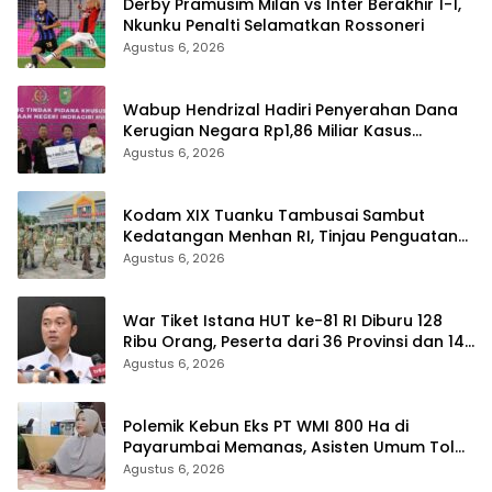
Derby Pramusim Milan vs Inter Berakhir 1-1,
Nkunku Penalti Selamatkan Rossoneri
Agustus 6, 2026
Wabup Hendrizal Hadiri Penyerahan Dana
Kerugian Negara Rp1,86 Miliar Kasus
Korupsi BPR Indra Arta
Agustus 6, 2026
Kodam XIX Tuanku Tambusai Sambut
Kedatangan Menhan RI, Tinjau Penguatan
Yonif TP di Bengkalis dan Kampar
Agustus 6, 2026
War Tiket Istana HUT ke-81 RI Diburu 128
Ribu Orang, Peserta dari 36 Provinsi dan 14
Negara
Agustus 6, 2026
Polemik Kebun Eks PT WMI 800 Ha di
Payarumbai Memanas, Asisten Umum Tolak
Dikelola Agrinas dan Tantang Presiden
Agustus 6, 2026
Prabowo