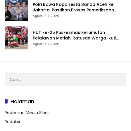
Polri Bawa Kapolresta Banda Aceh ke
Jakarta, Pastikan Proses Pemeriksaan
Profesional dan Transparan
Agustus 7, 2026
HUT ke-25 Puskesmas Kerumutan
Pelalawan Meriah, Ratusan Warga Ikuti
Jalan Santai dan Cek Kesehatan Gratis
Agustus 7, 2026
Cari
untuk:
Halaman
Pedoman Media Siber
Redaksi