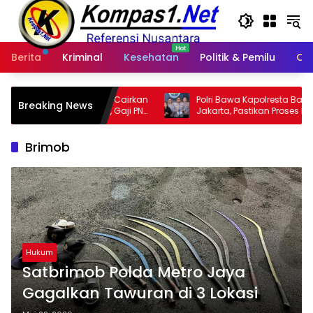
Langsung
ke
konten
Berita
Kriminal
Kesehatan
Politik & Pemilu
Ot
ra Cairkan
Polri Bawa Kapolresta Banda Aceh ke
Breaking News
h, Gaji PNS
Jakarta, Pastikan Proses Pemeriksaan
Profesional dan Transparan
Brimob
Hukum
Satbrimob Polda Metro Jaya
Gagalkan Tawuran di 3 Lokasi