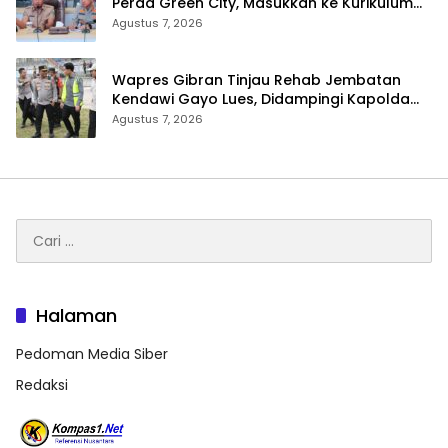
Perda Green City, Masukkan ke Kurikulum
Sekolah
Agustus 7, 2026
Wapres Gibran Tinjau Rehab Jembatan
Kendawi Gayo Lues, Didampingi Kapolda
Aceh
Agustus 7, 2026
Cari
untuk:
Halaman
Pedoman Media Siber
Redaksi