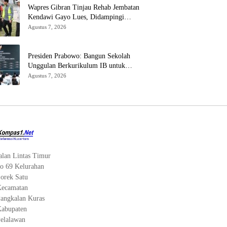
Wapres Gibran Tinjau Rehab Jembatan
Kendawi Gayo Lues, Didampingi
Kapolda Aceh
Agustus 7, 2026
Presiden Prabowo: Bangun Sekolah
Unggulan Berkurikulum IB untuk
Saingi Dunia
Agustus 7, 2026
alan Lintas Timur
o 69 Kelurahan
orek Satu
ecamatan
angkalan Kuras
abupaten
elalawan