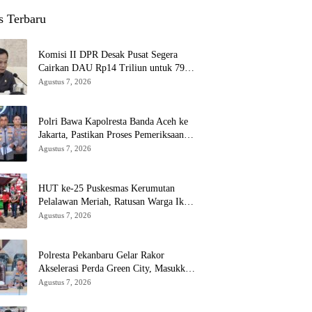
s Terbaru
Komisi II DPR Desak Pusat Segera
Cairkan DAU Rp14 Triliun untuk 79
Daerah, Gaji PNS Terancam Telat
Agustus 7, 2026
Polri Bawa Kapolresta Banda Aceh ke
Jakarta, Pastikan Proses Pemeriksaan
Profesional dan Transparan
Agustus 7, 2026
HUT ke-25 Puskesmas Kerumutan
Pelalawan Meriah, Ratusan Warga Ikuti
Jalan Santai dan Cek Kesehatan Gratis
Agustus 7, 2026
Polresta Pekanbaru Gelar Rakor
Akselerasi Perda Green City, Masukkan
ke Kurikulum Sekolah
Agustus 7, 2026