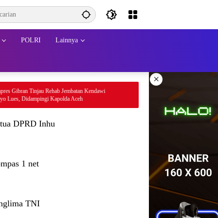
POLRI
Lainnya
×
njau Rehab Jembatan Kendawi
pingi Kapolda Aceh
tua DPRD Inhu
mpas 1 net
nglima TNI