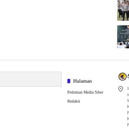
Halaman
J
Pedoman Media Siber
n
S
Redaksi
K
P
K
P