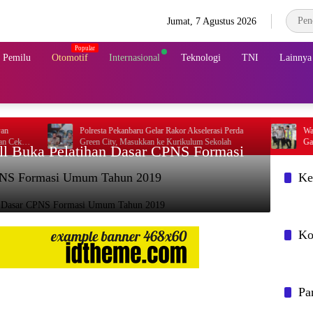
Jumat, 7 Agustus 2026
& Pemilu
Otomotif
Internasional
Teknologi
TNI
Lainnya
Polresta Pekanbaru Gelar Rakor Akselerasi Perda
Wapres Gibran Ti
Green City, Masukkan ke Kurikulum Sekolah
Gayo Lues, Didam
 lll Buka Pelatihan Dasar CPNS Formasi
 CPNS Formasi Umum Tahun 2019
Ke
Ko
Pa