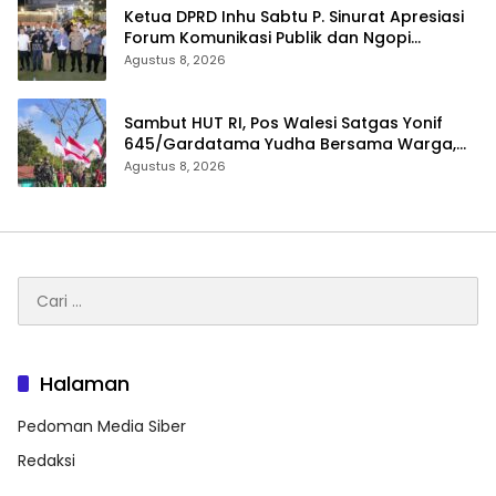
Ketua DPRD Inhu Sabtu P. Sinurat Apresiasi
Forum Komunikasi Publik dan Ngopi
Bersama Kejari Inhu
Agustus 8, 2026
Sambut HUT RI, Pos Walesi Satgas Yonif
645/Gardatama Yudha Bersama Warga,
Kibarkan Merah Putih di Bukit Walesi
Agustus 8, 2026
Cari
untuk:
Halaman
Pedoman Media Siber
Redaksi