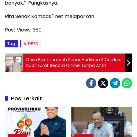
banyak,” Pungkasnya.
Rita Senak Kompas 1 net melaporkan
Post Views:
360
Tag:
DPRD
Desa Bukit Lembah Subur Hadirkan SiCerdas,
Buat Surat Secara Online Tanpa Antri
Pos Terkait