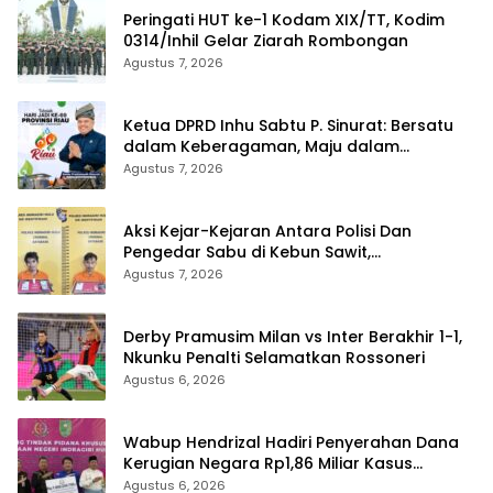
Peringati HUT ke-1 Kodam XIX/TT, Kodim
0314/Inhil Gelar Ziarah Rombongan
Agustus 7, 2026
Ketua DPRD Inhu Sabtu P. Sinurat: Bersatu
dalam Keberagaman, Maju dalam
Pembangunan di HUT ke-69 Provinsi Riau
Agustus 7, 2026
Aksi Kejar-Kejaran Antara Polisi Dan
Pengedar Sabu di Kebun Sawit,
Satresnarkoba Polres Inhu Ringkus Dua
Agustus 7, 2026
Pelaku
Derby Pramusim Milan vs Inter Berakhir 1-1,
Nkunku Penalti Selamatkan Rossoneri
Agustus 6, 2026
Wabup Hendrizal Hadiri Penyerahan Dana
Kerugian Negara Rp1,86 Miliar Kasus
Korupsi BPR Indra Arta
Agustus 6, 2026