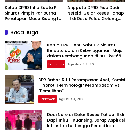
Ketua DPRD Inhu Sabtu P.
Anggota DPRD Riau Dodi
Sinurat Pimpin Paripurna
Nefeldi Gelar Reses Tahap
Penutupan Masa Sidang I
III di Desa Pulau Gelang,
dan Pengesahan
Tampung Aspirasi Warga
Ranperda
Kuala Cenaku
Baca Juga
Pertanggungjawaban
APBD 2025
Ketua DPRD Inhu Sabtu P. Sinurat:
Bersatu dalam Keberagaman, Maju
dalam Pembangunan di HUT ke-69
Provinsi Riau
Parlemen
Agustus 7, 2026
DPR Bahas RUU Perampasan Aset, Komisi
III Soroti Terminologi “Perampasan” vs
“Pemulihan”
Parlemen
Agustus 4, 2026
Dodi Nefeldi Gelar Reses Tahap III di
Dapil Inhu – Kuansing, Serap Aspirasi
Infrastruktur hingga Pendidikan