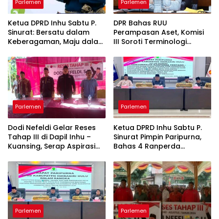
Parlemen
Parlemen
Ketua DPRD Inhu Sabtu P.
DPR Bahas RUU
Sinurat: Bersatu dalam
Perampasan Aset, Komisi
Keberagaman, Maju dalam
III Soroti Terminologi
Pembangunan di HUT ke-
“Perampasan” vs
69 Provinsi Riau
“Pemulihan”
Parlemen
Parlemen
Dodi Nefeldi Gelar Reses
Ketua DPRD Inhu Sabtu P.
Tahap III di Dapil Inhu –
Sinurat Pimpin Paripurna,
Kuansing, Serap Aspirasi
Bahas 4 Ranperda
Infrastruktur hingga
Strategis: BPR Jadi
Pendidikan
Perseroan hingga Rencana
Induk Pariwisata
Parlemen
Parlemen