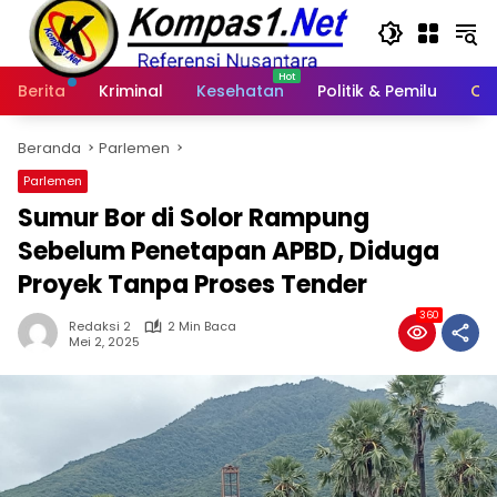
Langsung
ke
konten
Berita
Kriminal
Kesehatan
Politik & Pemilu
Ot
Beranda
Parlemen
Parlemen
Sumur Bor di Solor Rampung
Sebelum Penetapan APBD, Diduga
Proyek Tanpa Proses Tender
360
Redaksi 2
2 Min Baca
Mei 2, 2025