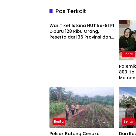
Pos Terkait
Peristiwa
War Tiket Istana HUT ke-81 RI
Diburu 128 Ribu Orang,
Peserta dari 36 Provinsi dan
14 Negara
Berita
Polemik
800 Ha
Memana
Tolak D
Tantan
Berita
Berita
Polsek Batang Cenaku
Dari Ru