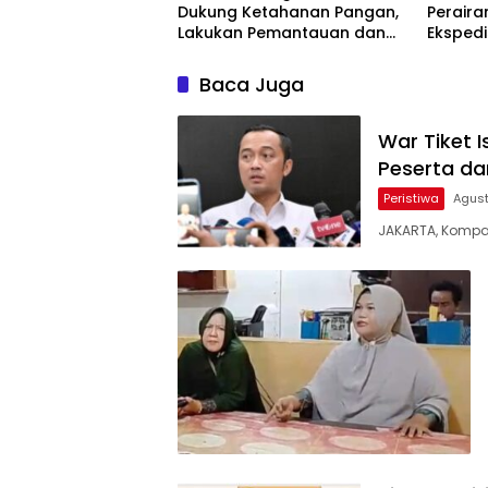
Dukung Ketahanan Pangan,
Peraira
Lakukan Pemantauan dan
Ekspedi
Penyiraman Tanaman
Hidupk
Jagung Pipil di Desa Aur Cina
Kebang
Baca Juga
War Tiket I
Peserta dar
Peristiwa
Agust
JAKARTA, Kompa