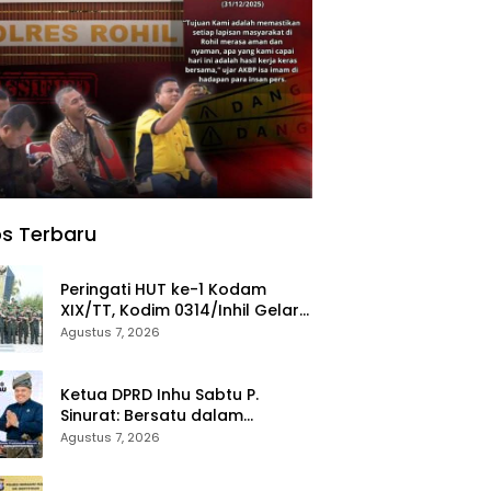
s Terbaru
Peringati HUT ke-1 Kodam
XIX/TT, Kodim 0314/Inhil Gelar
Ziarah Rombongan
Agustus 7, 2026
Ketua DPRD Inhu Sabtu P.
Sinurat: Bersatu dalam
Keberagaman, Maju dalam
Agustus 7, 2026
Pembangunan di HUT ke-69
Provinsi Riau