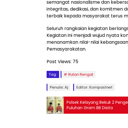
semangat nasionalisme dan kebers
integritas, dedikasi, dan komitme
terbaik kepada masyarakat terus m
Seluruh rangkaian kegiatan berlangs
Kegiatan ini menjadi wujud nyata 
menanamkan nilai-nilai kebangsaan 
Pemasyarakatan.
Post Views:
75
Tag:
Rutan Rengat
Penulis: Aj
Editor: Kompas1net
Polsek Kelayang Bekuk 2 Penged
Puluhan Gram BB Disita