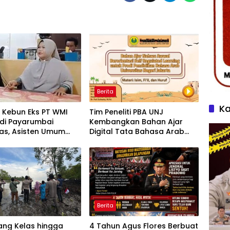
Berita
Ka
 Kebun Eks PT WMI
Tim Peneliti PBA UNJ
 di Payarumbai
Kembangkan Bahan Ajar
s, Asisten Umum
Digital Tata Bahasa Arab
ikelola Agrinas dan
Berbasis Multimedia
g Presiden Prabowo
Interaktif untuk Mahasiswa
Pemula
Berita
ang Kelas hingga
4 Tahun Agus Flores Berbuat