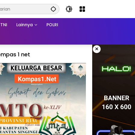
TNI
Lainnya
POLRI
×
mpas 1 net