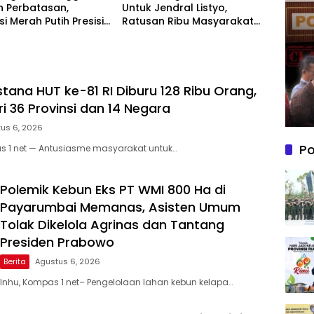
n Perbatasan,
Untuk Jendral Listyo,
si Merah Putih Presisi
Ratusan Ribu Masyarakat
an Semangat
Dihadirkan Dilapangan
saan di Dumai
stana HUT ke-81 RI Diburu 128 Ribu Orang,
i 36 Provinsi dan 14 Negara
us 6, 2026
Po
s 1 net — Antusiasme masyarakat untuk…
Polemik Kebun Eks PT WMI 800 Ha di
Payarumbai Memanas, Asisten Umum
Tolak Dikelola Agrinas dan Tantang
Presiden Prabowo
Berita
Agustus 6, 2026
Inhu, Kompas 1 net– Pengelolaan lahan kebun kelapa…