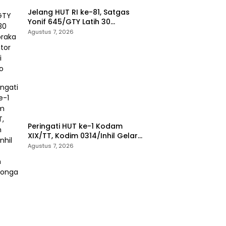
Jelang HUT RI ke-81, Satgas
Yonif 645/GTY Latih 30
Paskibraka di Kantor Bupati
Agustus 7, 2026
Yalimo
Peringati HUT ke-1 Kodam
XIX/TT, Kodim 0314/Inhil Gelar
Ziarah Rombongan
Agustus 7, 2026