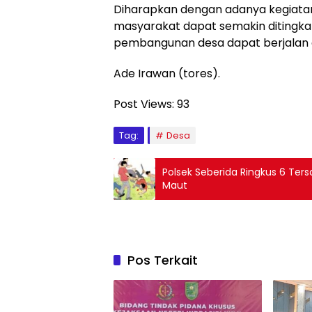
Diharapkan dengan adanya kegiatan
masyarakat dapat semakin diting
pembangunan desa dapat berjalan d
Ade Irawan (tores).
Post Views:
93
Tag:
Desa
Polsek Seberida Ringkus 6 Te
Maut
Pos Terkait