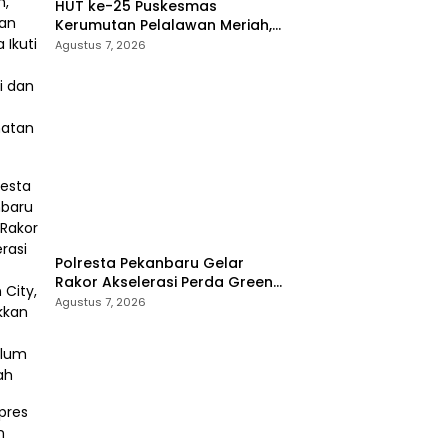
HUT ke-25 Puskesmas
Kerumutan Pelalawan Meriah,
Ratusan Warga Ikuti Jalan
Agustus 7, 2026
Santai dan Cek Kesehatan
Gratis
Polresta Pekanbaru Gelar
Rakor Akselerasi Perda Green
City, Masukkan ke Kurikulum
Agustus 7, 2026
Sekolah