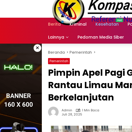
Langsung
ke
konten
Berita
Kriminal
Kesehatan
Po
Lainnya
Pedoman Media Siber
×
Beranda
Pemerintah
Pemerintah
Pimpin Apel Pagi
Rantau Limau Mani
Berkelanjutan
Admin
1 Min Baca
Juli 28, 2025