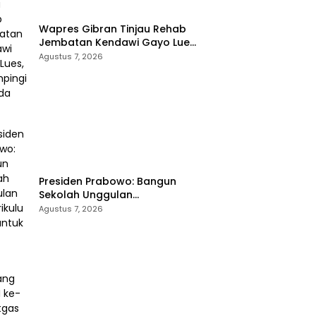
Wapres Gibran Tinjau Rehab
Jembatan Kendawi Gayo Lues,
Didampingi Kapolda Aceh
Agustus 7, 2026
Presiden Prabowo: Bangun
Sekolah Unggulan
Berkurikulum IB untuk Saingi
Agustus 7, 2026
Dunia