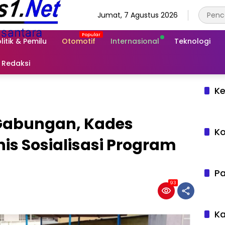
Jumat, 7 Agustus 2026
litik & Pemilu
Otomotif
Internasional
Teknologi
Redaksi
Ke
 Gabungan, Kades
Ko
s Sosialisasi Program
Pa
93
Ka