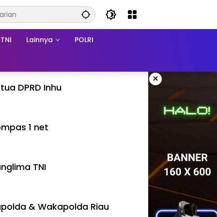
TNI
Lainnya
POLRI
×
tua DPRD Inhu
mpas 1 net
nglima TNI
polda & Wakapolda Riau