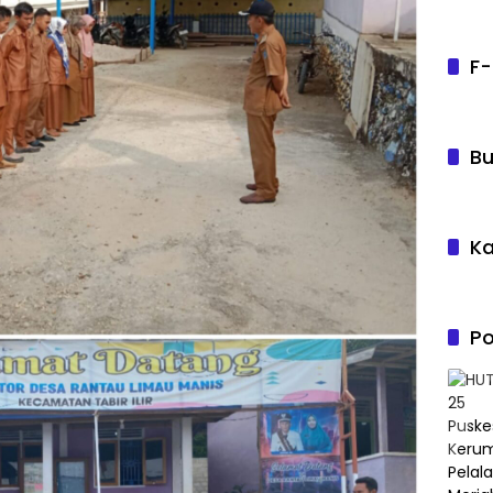
F-
Bu
Ka
Po