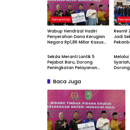
Pemerintah
Pemeri
Wabup Hendrizal Hadiri
Resmi! Z
Penyerahan Dana Kerugian
Jadi Se
Negara Rp1,86 Miliar Kasus
Pekanb
Pemerintah
Pemeri
Korupsi BPR Indra Arta
Sekda Meranti Lantik 5
Melalui
Pejabat Baru, Dorong
Syariah
Peningkatan Pelayanan
Dorong
Publik
Layana
Baca Juga