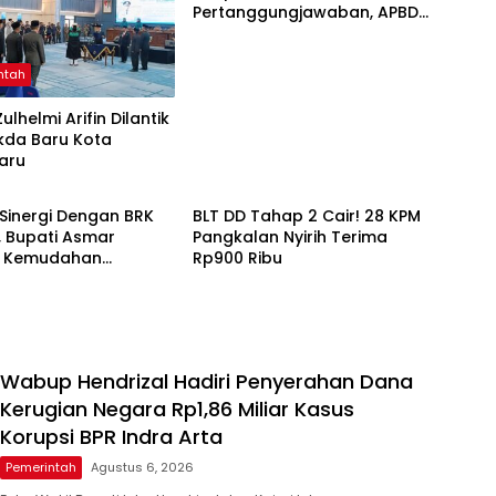
Pertanggungjawaban, APBD
2025 Wujud Sinergi Pemkab
dan DPRD
ntah
ulhelmi Arifin Dilantik
kda Baru Kota
aru
ntah
Pemerintah
 Sinergi Dengan BRK
BLT DD Tahap 2 Cair! 28 KPM
, Bupati Asmar
Pangkalan Nyirih Terima
 Kemudahan
Rp900 Ribu
n Pensiun ASN
Wabup Hendrizal Hadiri Penyerahan Dana
Kerugian Negara Rp1,86 Miliar Kasus
Korupsi BPR Indra Arta
Pemerintah
Agustus 6, 2026