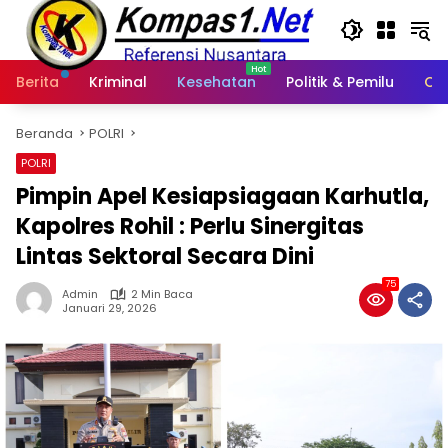
Langsung
ke
konten
Berita
Kriminal
Kesehatan
Politik & Pemilu
Ot
Beranda
POLRI
POLRI
Pimpin Apel Kesiapsiagaan Karhutla,
Kapolres Rohil : Perlu Sinergitas
Lintas Sektoral Secara Dini
75
Admin
2 Min Baca
Januari 29, 2026