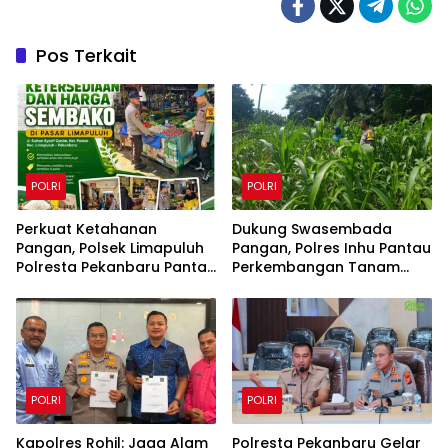
Pos Terkait
POLRI
POLRI
Perkuat Ketahanan
Dukung Swasembada
Pangan, Polsek Limapuluh
Pangan, Polres Inhu Pantau
Polresta Pekanbaru Pantau
Perkembangan Tanam
Harga Sembako di Pasar
Jagung Pipil di Dua Wilayah
POLRI
POLRI
Kapolres Rohil: Jaga Alam
Polresta Pekanbaru Gelar