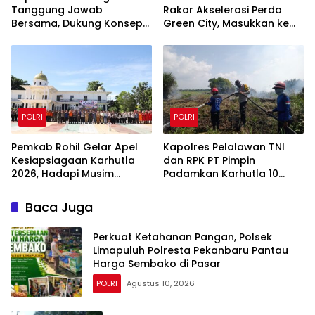
Tanggung Jawab
Rakor Akselerasi Perda
Bersama, Dukung Konsep
Green City, Masukkan ke
Green Policing
Kurikulum Sekolah
POLRI
POLRI
Pemkab Rohil Gelar Apel
Kapolres Pelalawan TNI
Kesiapsiagaan Karhutla
dan RPK PT Pimpin
2026, Hadapi Musim
Padamkan Karhutla 10
Kemarau dan El Nino
Hektar di Kerumutan,
Water Bombing Diterjunkan
Baca Juga
Perkuat Ketahanan Pangan, Polsek
Limapuluh Polresta Pekanbaru Pantau
Harga Sembako di Pasar
POLRI
Agustus 10, 2026