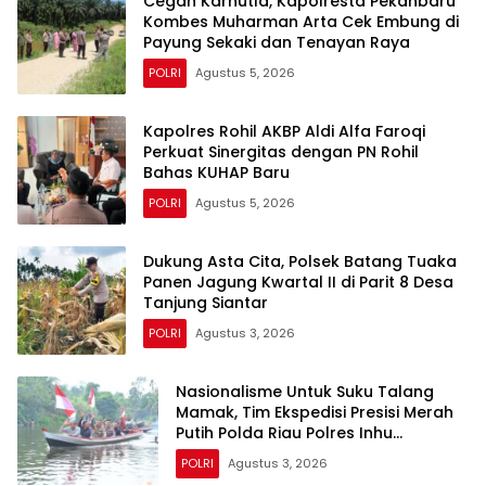
Cegah Karhutla, Kapolresta Pekanbaru
Kombes Muharman Arta Cek Embung di
Payung Sekaki dan Tenayan Raya
POLRI
Agustus 5, 2026
Kapolres Rohil AKBP Aldi Alfa Faroqi
Perkuat Sinergitas dengan PN Rohil
Bahas KUHAP Baru
POLRI
Agustus 5, 2026
Dukung Asta Cita, Polsek Batang Tuaka
Panen Jagung Kwartal II di Parit 8 Desa
Tanjung Siantar
POLRI
Agustus 3, 2026
Nasionalisme Untuk Suku Talang
Mamak, Tim Ekspedisi Presisi Merah
Putih Polda Riau Polres Inhu
Hantarkan Bendera, Bansos Hingga
POLRI
Agustus 3, 2026
Tanam Pohon Bersama