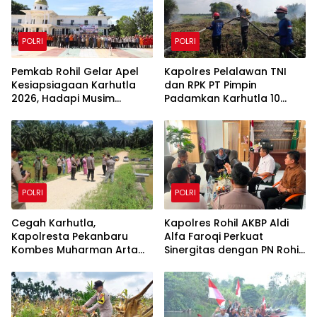
POLRI
POLRI
Pemkab Rohil Gelar Apel
Kapolres Pelalawan TNI
Kesiapsiagaan Karhutla
dan RPK PT Pimpin
2026, Hadapi Musim
Padamkan Karhutla 10
Kemarau dan El Nino
Hektar di Kerumutan,
Water Bombing Diterjunkan
POLRI
POLRI
Cegah Karhutla,
Kapolres Rohil AKBP Aldi
Kapolresta Pekanbaru
Alfa Faroqi Perkuat
Kombes Muharman Arta
Sinergitas dengan PN Rohil
Cek Embung di Payung
Bahas KUHAP Baru
Sekaki dan Tenayan Raya