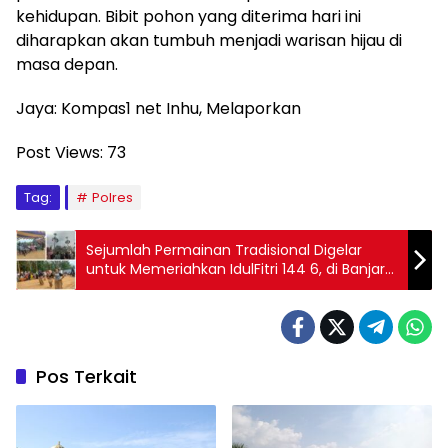
kehidupan. Bibit pohon yang diterima hari ini
diharapkan akan tumbuh menjadi warisan hijau di
masa depan.
Jaya: Kompas1 net Inhu, Melaporkan
Post Views:
73
Tag:
Polres
Sejumlah Permainan Tradisional Digelar
untuk Memeriahkan IdulFitri 144 6, di Banjar
XII
Pos Terkait