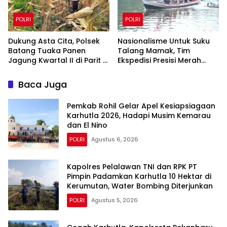
POLRI
POLRI
Dukung Asta Cita, Polsek
Nasionalisme Untuk Suku
Batang Tuaka Panen
Talang Mamak, Tim
Jagung Kwartal II di Parit 8
Ekspedisi Presisi Merah
Desa Tanjung Siantar
Putih Polda Riau Polres Inhu
Hantarkan Bendera,
Baca Juga
Bansos Hingga Tanam
Pohon Bersama
Pemkab Rohil Gelar Apel Kesiapsiagaan
Karhutla 2026, Hadapi Musim Kemarau
dan El Nino
POLRI
Agustus 6, 2026
Kapolres Pelalawan TNI dan RPK PT
Pimpin Padamkan Karhutla 10 Hektar di
Kerumutan, Water Bombing Diterjunkan
POLRI
Agustus 5, 2026