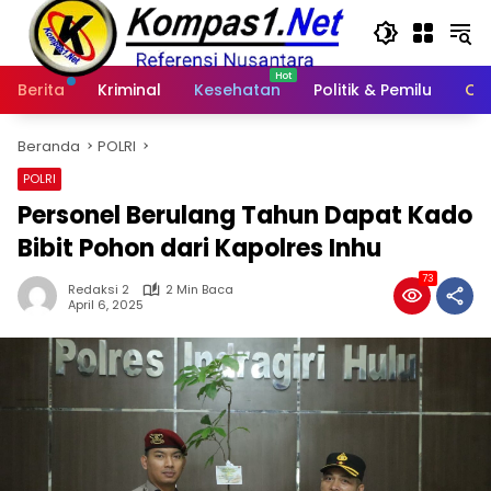
Langsung
ke
konten
Berita
Kriminal
Kesehatan
Politik & Pemilu
Ot
Beranda
POLRI
POLRI
Personel Berulang Tahun Dapat Kado
Bibit Pohon dari Kapolres Inhu
73
Redaksi 2
2 Min Baca
April 6, 2025