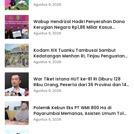
Agustus 6, 2026
Wabup Hendrizal Hadiri Penyerahan Dana
Kerugian Negara Rp1,86 Miliar Kasus
Korupsi BPR Indra Arta
Agustus 6, 2026
Kodam XIX Tuanku Tambusai Sambut
Kedatangan Menhan RI, Tinjau Penguatan
Yonif TP di Bengkalis dan Kampar
Agustus 6, 2026
War Tiket Istana HUT ke-81 RI Diburu 128
Ribu Orang, Peserta dari 36 Provinsi dan 14
Negara
Agustus 6, 2026
Polemik Kebun Eks PT WMI 800 Ha di
Payarumbai Memanas, Asisten Umum Tolak
Dikelola Agrinas dan Tantang Presiden
Agustus 6, 2026
Prabowo