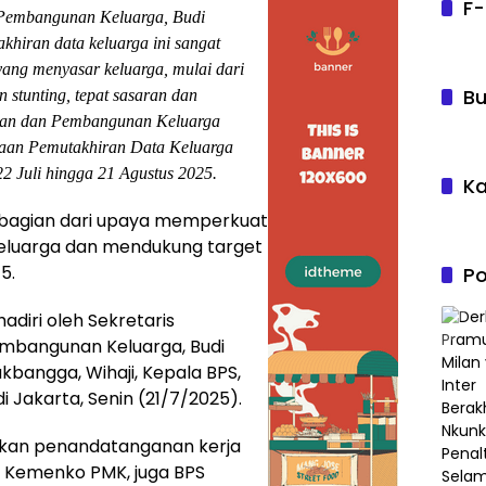
F-
 Pembangunan Keluarga, Budi
hiran data keluarga ini sangat
yang menyasar keluarga, mulai dari
Bu
stunting, tepat sasaran dan
kan dan Pembangunan Keluarga
aan Pemutakhiran Data Keluarga
2 Juli hingga 21 Agustus 2025.
Ka
i bagian dari upaya memperkuat
eluarga dan mendukung target
5.
Po
adiri oleh Sekretaris
mbangunan Keluarga, Budi
kbangga, Wihaji, Kepala BPS,
i Jakarta, Senin (21/7/2025).
kukan penandatanganan kerja
Kemenko PMK, juga BPS