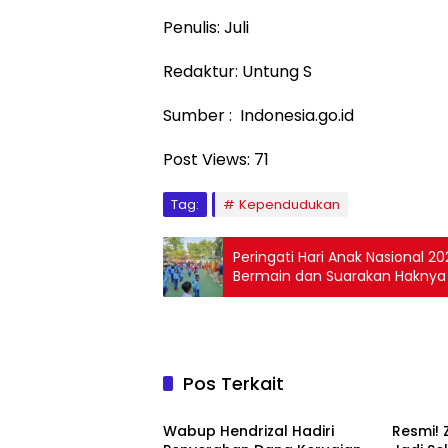
Penulis: Juli
Redaktur: Untung S
Sumber : Indonesia.go.id
Post Views:
71
Tag:
Kependudukan
Peringati Hari Anak Nasional 20
Bermain dan Suarakan Haknya 
Pos Terkait
Pemerintah
Pemeri
Wabup Hendrizal Hadiri
Resmi! Z