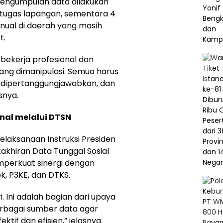
pengumpulan data dilakukan
etugas lapangan, sementara 4
nual di daerah yang masih
t.
 bekerja profesional dan
ang dimanipulasi. Semua harus
t dipertanggungjawabkan, dan
snya.
nal melalui DTSN
pelaksanaan Instruksi Presiden
khiran Data Tunggal Sosial
mperkuat sinergi dengan
k, P3KE, dan DTKS.
i. Ini adalah bagian dari upaya
rbagai sumber data agar
tif dan efisien,” jelasnya.