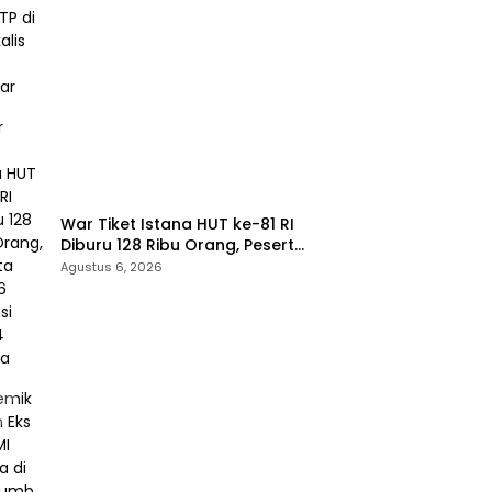
Bengkalis dan Kampar
War Tiket Istana HUT ke-81 RI
Diburu 128 Ribu Orang, Peserta
dari 36 Provinsi dan 14 Negara
Agustus 6, 2026