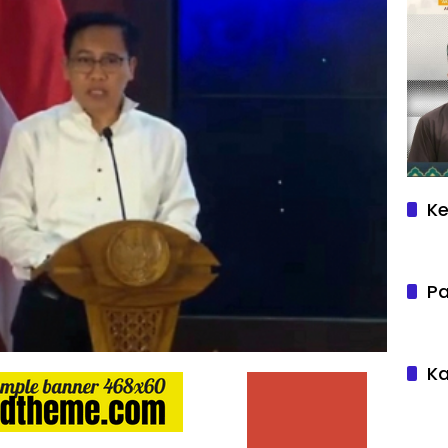
Ke
Pa
Ka