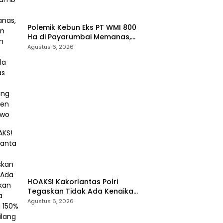
Polemik Kebun Eks PT WMI 800
Ha di Payarumbai Memanas,
Asisten Umum Tolak Dikelola
Agustus 6, 2026
Agrinas dan Tantang Presiden
Prabowo
HOAKS! Kakorlantas Polri
Tegaskan Tidak Ada Kenaikan
Denda Tilang 150% dan Tilang
Agustus 6, 2026
Manual Menyeluruh