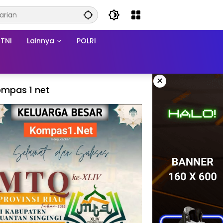
TNI
Lainnya
POLRI
×
mpas 1 net