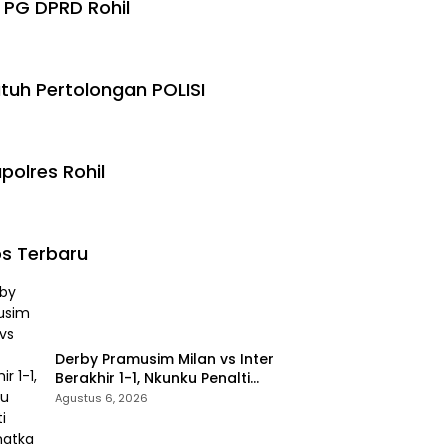
 PG DPRD Rohil
tuh Pertolongan POLISI
polres Rohil
s Terbaru
Derby Pramusim Milan vs Inter
Berakhir 1-1, Nkunku Penalti
Selamatkan Rossoneri
Agustus 6, 2026