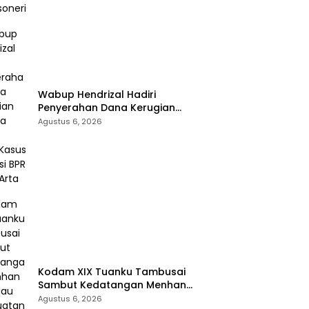
Wabup Hendrizal Hadiri
Penyerahan Dana Kerugian
Negara Rp1,86 Miliar Kasus
Agustus 6, 2026
Korupsi BPR Indra Arta
Kodam XIX Tuanku Tambusai
Sambut Kedatangan Menhan
RI, Tinjau Penguatan Yonif TP di
Agustus 6, 2026