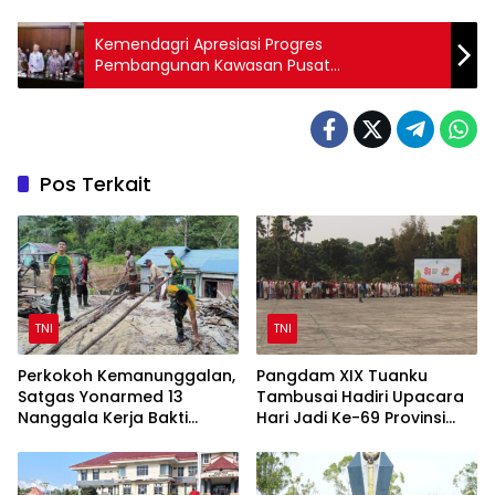
Kemendagri Apresiasi Progres
Pembangunan Kawasan Pusat
Pemerintahan Provinsi Papua Selatan
Pos Terkait
TNI
TNI
Perkokoh Kemanunggalan,
Pangdam XIX Tuanku
Satgas Yonarmed 13
Tambusai Hadiri Upacara
Nanggala Kerja Bakti
Hari Jadi Ke-69 Provinsi
Bangun Masjid Al-Hikmah
Riau di Pekanbaru
di Kapuas Hulu