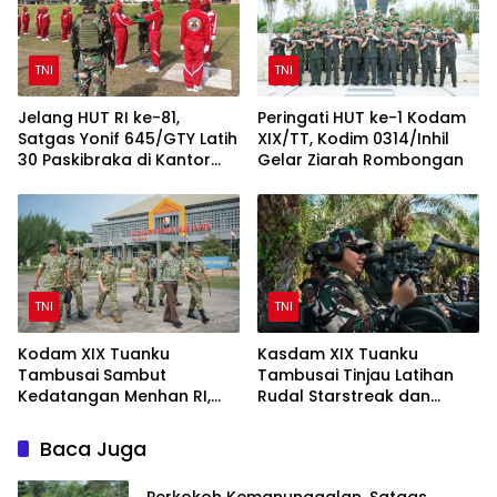
TNI
TNI
Jelang HUT RI ke-81,
Peringati HUT ke-1 Kodam
Satgas Yonif 645/GTY Latih
XIX/TT, Kodim 0314/Inhil
30 Paskibraka di Kantor
Gelar Ziarah Rombongan
Bupati Yalimo
TNI
TNI
Kodam XIX Tuanku
Kasdam XIX Tuanku
Tambusai Sambut
Tambusai Tinjau Latihan
Kedatangan Menhan RI,
Rudal Starstreak dan
Tinjau Penguatan Yonif TP
Meriam 57 di Bengkalis
di Bengkalis dan Kampar
Baca Juga
Perkokoh Kemanunggalan, Satgas