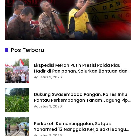
Pos Terbaru
Ekspedisi Merah Putih Presisi Polda Riau
Hadir di Panipahan, Salurkan Bantuan dan
Layanan Kesehatan
Agustus 9, 2026
Dukung Swasembada Pangan, Polres Inhu
Pantau Perkembangan Tanam Jagung Pipil
di Dua Wilayah
Agustus 9, 2026
Perkokoh Kemanunggalan, Satgas
Yonarmed 13 Nanggala Kerja Bakti Bangun
Masjid Al-Hikmah di Kapuas Hulu
Agustus 9, 2026