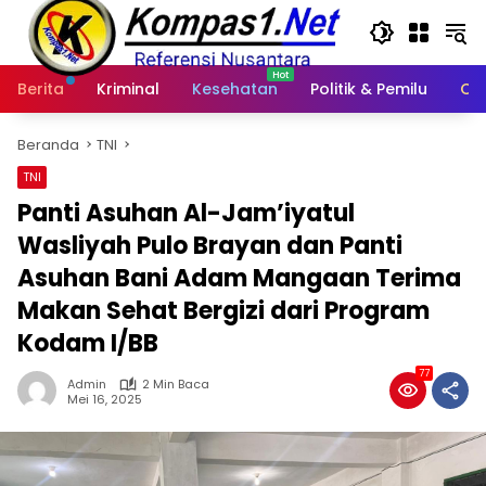
Langsung
ke
konten
Berita
Kriminal
Kesehatan
Politik & Pemilu
Ot
Beranda
TNI
TNI
Panti Asuhan Al-Jam’iyatul
Wasliyah Pulo Brayan dan Panti
Asuhan Bani Adam Mangaan Terima
Makan Sehat Bergizi dari Program
Kodam I/BB
77
Admin
2 Min Baca
Mei 16, 2025