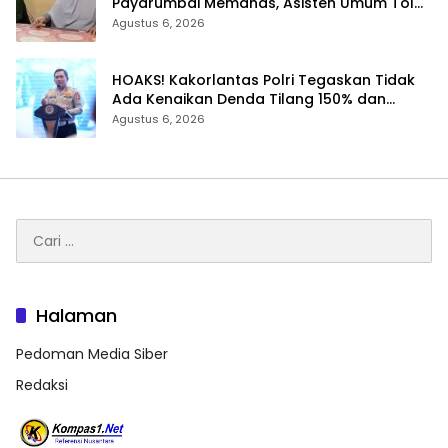
Payarumbai Memanas, Asisten Umum Tolak
Dikelola Agrinas dan Tantang Presiden
Agustus 6, 2026
Prabowo
HOAKS! Kakorlantas Polri Tegaskan Tidak
Ada Kenaikan Denda Tilang 150% dan
Tilang Manual Menyeluruh
Agustus 6, 2026
Cari
untuk:
Halaman
Pedoman Media Siber
Redaksi