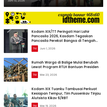
Kotak dalam Aksi Jum’at Berkah
Juni 13, 2026
Kodam XIX/TT Peringati Hari Lahir
Pancasila 2026, Kasdam Tegaskan
Pancasila Perekat Bangsa di Tengah
Tantangan Global
TNI
Juni 1, 2026
Rumah Warga di Balige Mulai Berubah
Lewat Program RTLH Bantuan Presiden
TNI
Mei 23, 2026
Kodam XIX Tuanku Tambusai Perkuat
Kesiapan Tempur, Tim Pussenkav Tinjau
Alutsista Kikav 6/RBT
TNI
Mei 19, 2026