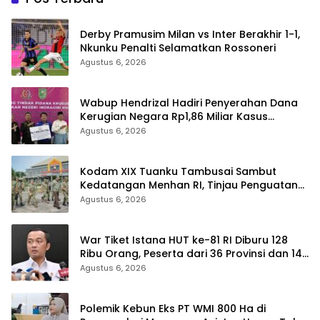
Derby Pramusim Milan vs Inter Berakhir 1-1,
Nkunku Penalti Selamatkan Rossoneri
Agustus 6, 2026
Wabup Hendrizal Hadiri Penyerahan Dana
Kerugian Negara Rp1,86 Miliar Kasus
Korupsi BPR Indra Arta
Agustus 6, 2026
Kodam XIX Tuanku Tambusai Sambut
Kedatangan Menhan RI, Tinjau Penguatan
Yonif TP di Bengkalis dan Kampar
Agustus 6, 2026
War Tiket Istana HUT ke-81 RI Diburu 128
Ribu Orang, Peserta dari 36 Provinsi dan 14
Negara
Agustus 6, 2026
Polemik Kebun Eks PT WMI 800 Ha di