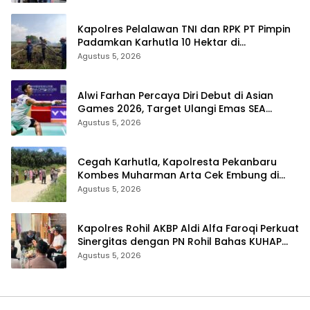
Kapolres Pelalawan TNI dan RPK PT Pimpin
Padamkan Karhutla 10 Hektar di
Kerumutan, Water Bombing Diterjunkan
Agustus 5, 2026
Alwi Farhan Percaya Diri Debut di Asian
Games 2026, Target Ulangi Emas SEA
Games
Agustus 5, 2026
Cegah Karhutla, Kapolresta Pekanbaru
Kombes Muharman Arta Cek Embung di
Payung Sekaki dan Tenayan Raya
Agustus 5, 2026
Kapolres Rohil AKBP Aldi Alfa Faroqi Perkuat
Sinergitas dengan PN Rohil Bahas KUHAP
Baru
Agustus 5, 2026