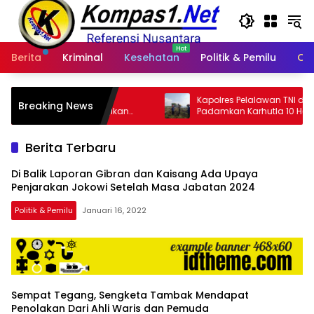
Langsung
ke
konten
Berita
Kriminal
Kesehatan
Politik & Pemilu
Ot
si
Kapolres Pelalawan TNI dan RPK PT Pimpin
Breaking News
Rugikan
Padamkan Karhutla 10 Hektar di
Kerumutan, Water Bombing Diterjunkan
Berita Terbaru
Di Balik Laporan Gibran dan Kaisang Ada Upaya
Penjarakan Jokowi Setelah Masa Jabatan 2024
Politik & Pemilu
Januari 16, 2022
Sempat Tegang, Sengketa Tambak Mendapat
Penolakan Dari Ahli Waris dan Pemuda