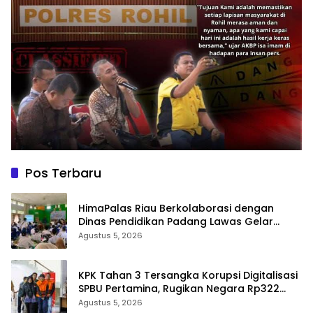
Pos Terbaru
HimaPalas Riau Berkolaborasi dengan
Dinas Pendidikan Padang Lawas Gelar
Pelatihan OSIS SMP se-Kabupaten Padang
Agustus 5, 2026
Lawas
KPK Tahan 3 Tersangka Korupsi Digitalisasi
SPBU Pertamina, Rugikan Negara Rp322
Miliar
Agustus 5, 2026