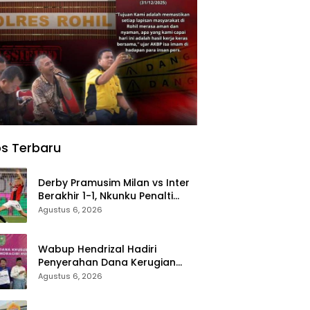
s Terbaru
Derby Pramusim Milan vs Inter
Berakhir 1-1, Nkunku Penalti
Selamatkan Rossoneri
Agustus 6, 2026
Wabup Hendrizal Hadiri
Penyerahan Dana Kerugian
Negara Rp1,86 Miliar Kasus
Agustus 6, 2026
Korupsi BPR Indra Arta