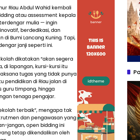
ur Riau Abdul Wahid kembali
idding atau assessment kepala
terdengar mulia — ingin
ovatif, berdedikasi, dan
di Bumi Lancang Kuning. Tapi,
ngar janji seperti ini.
ekolah dikatakan “akan segera
, di lapangan, kursi-kursi itu
Pa
elaksana tugas yang tidak punya
endidikan di Riau jalan di
as guru timpang, hingga
ngan tenaga pengajar.
sekolah terbaik”, mengapa tak
ekrutmen dan pengawasan yang
n-jangan, open bidding ini
ang tetap dikendalikan oleh