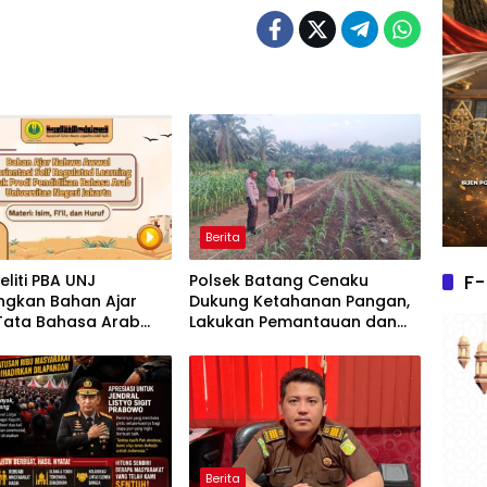
Berita
F-
eliti PBA UNJ
Polsek Batang Cenaku
gkan Bahan Ajar
Dukung Ketahanan Pangan,
 Tata Bahasa Arab
Lakukan Pemantauan dan
s Multimedia
Penyiraman Tanaman
tif untuk Mahasiswa
Jagung Pipil di Desa Aur Cina
Berita