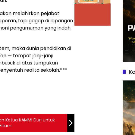
an.
 akan melahirkan pejabat
poran, tapi gagap di lapangan.
remoni pengumuman yang indah
stem, maka dunia pendidikan di
en — tempat janji-janji
mbusuk di atas tumpukan
nyentuh realita sekolah.***
Ka
iran Ketua KAMMI Duri untuk
 Hitam