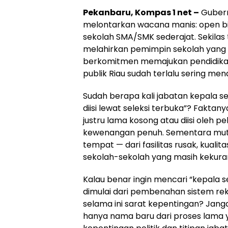
Pekanbaru, Kompas 1 net –
Gubern
melontarkan wacana manis: open b
sekolah SMA/SMK sederajat. Sekilas 
melahirkan pemimpin sekolah yang in
berkomitmen memajukan pendidikan 
publik Riau sudah terlalu sering mende
Sudah berapa kali jabatan kepala s
diisi lewat seleksi terbuka”? Faktanya
justru lama kosong atau diisi oleh p
kewenangan penuh. Sementara mutu p
tempat — dari fasilitas rusak, kualit
sekolah-sekolah yang masih kekura
Kalau benar ingin mencari “kepala 
dimulai dari pembenahan sistem r
selama ini sarat kepentingan? Janga
hanya nama baru dari proses lama y