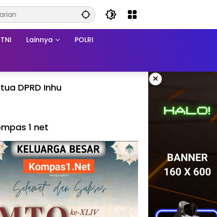
TNI
Lainnya
POLRI
×
tua DPRD Inhu
mpas 1 net