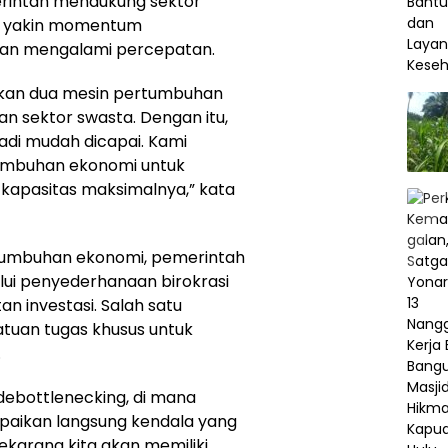
erintah mendukung sektor
u yakin momentum
kan mengalami percepatan.
kkan dua mesin pertumbuhan
an sektor swasta. Dengan itu,
adi mudah dicapai. Kami
umbuhan ekonomi untuk
apasitas maksimalnya,” kata
umbuhan ekonomi, pemerintah
lui penyederhanaan birokrasi
 investasi. Salah satu
tuan tugas khusus untuk
.
 debottlenecking, di mana
paikan langsung kendala yang
 sekarang kita akan memiliki