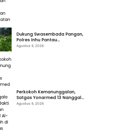
Dukung Swasembada Pangan,
Polres Inhu Pantau
Perkembangan Tanam Jagung
Agustus 9, 2026
Pipil di Dua Wilayah
Perkokoh Kemanunggalan,
Satgas Yonarmed 13 Nanggala
Kerja Bakti Bangun Masjid Al-
Agustus 9, 2026
Hikmah di Kapuas Hulu