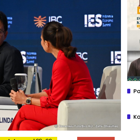
Pa
Ka