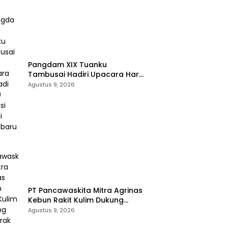
Pangdam XIX Tuanku
Tambusai Hadiri Upacara Hari
Jadi Ke-69 Provinsi Riau di
Agustus 9, 2026
Pekanbaru
‎PT Pancawaskita Mitra Agrinas
Kebun Rakit Kulim Dukung
Semarak HUT RI di Talang
Agustus 9, 2026
Perigi