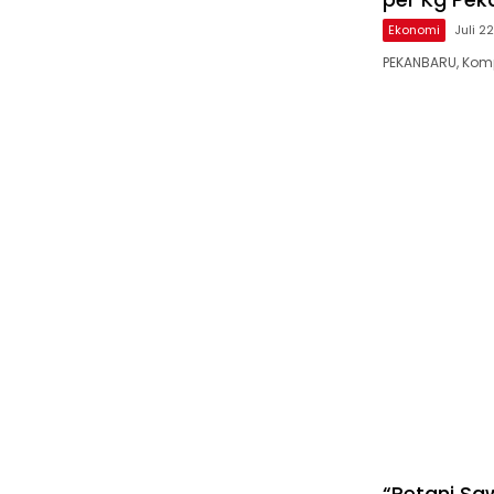
Ekonomi
Juli 2
PEKANBARU, Komp
“Petani Sa