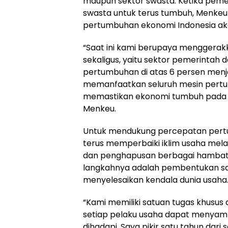
maupun sektor swasta. Ketika pem
swasta untuk terus tumbuh, Menke
pertumbuhan ekonomi Indonesia a
“Saat ini kami berupaya menggera
sekaligus, yaitu sektor pemerintah d
pertumbuhan di atas 6 persen menj
memanfaatkan seluruh mesin pert
memastikan ekonomi tumbuh pada k
Menkeu.
Untuk mendukung percepatan pert
terus memperbaiki iklim usaha mela
dan penghapusan berbagai hambatan
langkahnya adalah pembentukan sa
menyelesaikan kendala dunia usaha
“Kami memiliki satuan tugas khusus
setiap pelaku usaha dapat menyam
dihadapi. Saya pikir satu tahun dari