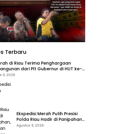
s Terbaru
rah di Riau Terima Penghargaan
ngunan dari Plt Gubernur di HUT ke-
au
s 9, 2026
Ekspedisi Merah Putih Presisi
Polda Riau Hadir di Panipahan,
Salurkan Bantuan dan Layanan
Agustus 9, 2026
Kesehatan