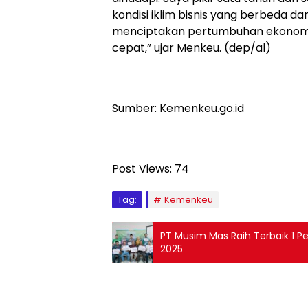
kondisi iklim bisnis yang berbeda dan
menciptakan pertumbuhan ekonomi y
cepat,” ujar Menkeu. (dep/al)
Sumber: Kemenkeu.go.id
Post Views:
74
Tag:
Kemenkeu
PT Musim Mas Raih Terbaik 1 P
2025