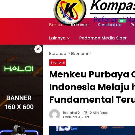
Langsung
ke
konten
Berita
Kriminal
Kesehatan
Po
Lainnya
Pedoman Media Siber
×
Beranda
Ekonomi
Ekonomi
Menkeu Purbaya O
Indonesia Melaju 
Fundamental Teru
Redaksi 2
2 Min Baca
Februari 4, 2026