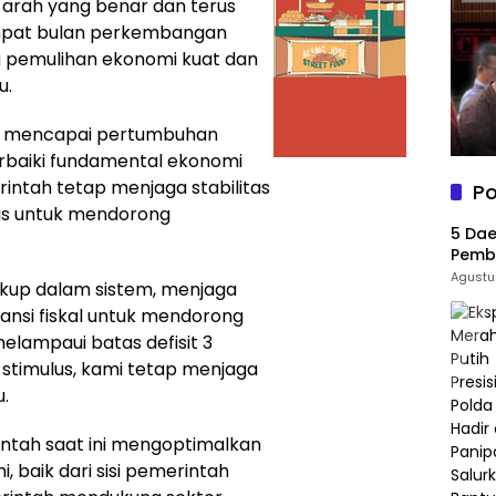
 arah yang benar dan terus
mpat bulan perkembangan
a pemulihan ekonomi kuat dan
u.
uk mencapai pertumbuhan
rbaiki fundamental ekonomi
intah tetap menjaga stabilitas
Po
us untuk mendorong
5 Dae
Pemba
69 Ri
Agustu
ukup dalam sistem, menjaga
pansi fiskal untuk mendorong
lampaui batas defisit 3
stimulus, kami tetap menjaga
u.
tah saat ini mengoptimalkan
 baik dari sisi pemerintah