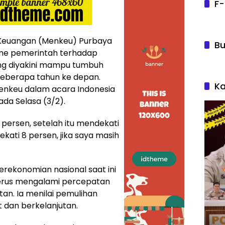
F-
Keuangan (Menkeu) Purbaya
Bu
me pemerintah terhadap
ng diyakini mampu tumbuh
beberapa tahun ke depan.
Ka
enkeu dalam acara Indonesia
da Selasa (3/2).
 persen, setelah itu mendekati
kati 8 persen, jika saya masih
ekonomian nasional saat ini
terus mengalami percepatan
an. Ia menilai pemulihan
 dan berkelanjutan.