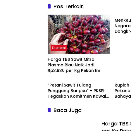
Pos Terkait
Berita
Menkeu 
Negara 
Dongkr
Triliun
Perban
Ekonomi
Harga TBS Sawit Mitra
Plasma Riau Naik Jadi
Rp3.930 per Kg Pekan Ini
Ekonomi
Ekonom
“Petani Sawit Tulang
Rupiah
Punggung Bangsa” – PKSPI
Pekanba
Tegaskan Komitmen Kawal
Bahaya
Harga Adil
Bank I
Tutup M
Baca Juga
Harga TBS 
per Kg Peka