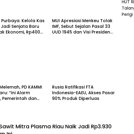
Berita
Purbaya: Kelola Kas
MUI Apresiasi Menkeu Tolak
Jadi Senjata Baru
IMF, Sebut Sejalan Pasal 33
ak Ekonomi, Rp400
UUD 1945 dan Visi Presiden
 Ditempatkan di
Prabowo
kan
i
Ekonomi
 Melemah, PD KAMMI
Rusia Ratifikasi FTA
ru: “Ini Alarm
Indonesia-EAEU, Akses Pasar
, Pemerintah dan
90% Produk Diperluas
ndonesia Jangan
ata!”
Sawit Mitra Plasma Riau Naik Jadi Rp3.930
n Ini