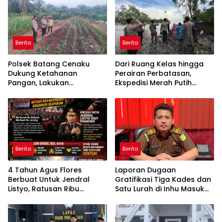
Berita
Berita
Polsek Batang Cenaku
Dari Ruang Kelas hingga
Dukung Ketahanan
Perairan Perbatasan,
Pangan, Lakukan
Ekspedisi Merah Putih
Pemantauan dan
Presisi Hidupkan Semangat
Penyiraman Tanaman
Kebangsaan di Dumai
Jagung Pipil di Desa Aur
Cina
Berita
Berita
4 Tahun Agus Flores
Laporan Dugaan
Berbuat Untuk Jendral
Gratifikasi Tiga Kades dan
Listyo, Ratusan Ribu
Satu Lurah di Inhu Masuk
Masyarakat Dihadirkan
Kejari, Terkait Konflik Lahan
Dilapangan
dengan PT SBP