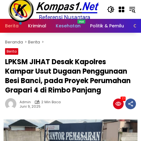
Langsung
ke
konten
Berita
Kriminal
Kesehatan
Politik & Pemilu
Ot
Beranda
Berita
Berita
LPKSM JIHAT Desak Kapolres
Kampar Usut Dugaan Penggunaan
Besi Banci, pada Proyek Perumahan
Grapari 4 di Rimbo Panjang
77
Admin
2 Min Baca
Juni 9, 2025