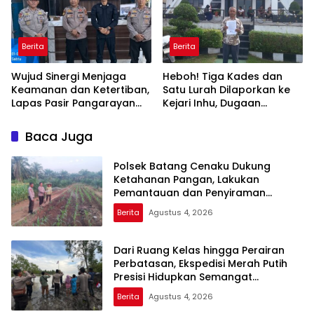
Berita
Berita
Wujud Sinergi Menjaga
Heboh! Tiga Kades dan
Keamanan dan Ketertiban,
Satu Lurah Dilaporkan ke
Lapas Pasir Pangarayan
Kejari Inhu, Dugaan
Terima Patroli Sambang
Gratifikasi di Balik Konflik
Polres Rokan Hulu
Berdarah Sungai Raya
Baca Juga
Polsek Batang Cenaku Dukung
Ketahanan Pangan, Lakukan
Pemantauan dan Penyiraman
Tanaman Jagung Pipil di Desa Aur
Berita
Agustus 4, 2026
Cina
Dari Ruang Kelas hingga Perairan
Perbatasan, Ekspedisi Merah Putih
Presisi Hidupkan Semangat
Kebangsaan di Dumai
Berita
Agustus 4, 2026