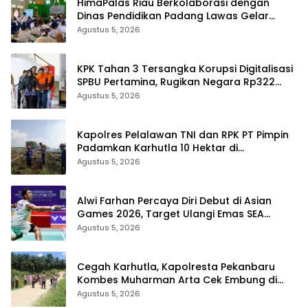
HimaPalas Riau Berkolaborasi dengan
Dinas Pendidikan Padang Lawas Gelar
Pelatihan OSIS SMP se-Kabupaten Padang
Agustus 5, 2026
Lawas
KPK Tahan 3 Tersangka Korupsi Digitalisasi
SPBU Pertamina, Rugikan Negara Rp322
Miliar
Agustus 5, 2026
Kapolres Pelalawan TNI dan RPK PT Pimpin
Padamkan Karhutla 10 Hektar di
Kerumutan, Water Bombing Diterjunkan
Agustus 5, 2026
Alwi Farhan Percaya Diri Debut di Asian
Games 2026, Target Ulangi Emas SEA
Games
Agustus 5, 2026
Cegah Karhutla, Kapolresta Pekanbaru
Kombes Muharman Arta Cek Embung di
Payung Sekaki dan Tenayan Raya
Agustus 5, 2026