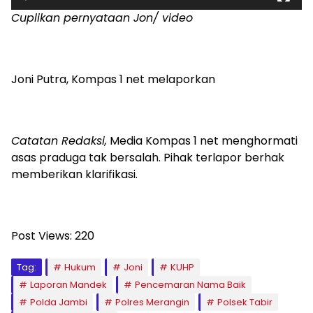
Cuplikan pernyataan Jon/ video
Joni Putra, Kompas 1 net melaporkan
Catatan Redaksi,
Media Kompas 1 net menghormati
asas praduga tak bersalah. Pihak terlapor berhak
memberikan klarifikasi.
Post Views:
220
Tag:
Hukum
Joni
KUHP
Laporan Mandek
Pencemaran Nama Baik
Polda Jambi
Polres Merangin
Polsek Tabir