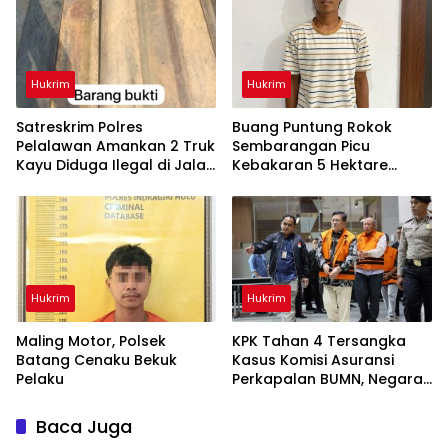
Hukrim
Hukrim
Satreskrim Polres
Buang Puntung Rokok
Pelalawan Amankan 2 Truk
Sembarangan Picu
Kayu Diduga Ilegal di Jalan
Kebakaran 5 Hektare
Lintas Bono
Kebun, Pelangsir Sawit
Dibekuk Polisi
Hukrim
Hukrim
Maling Motor, Polsek
KPK Tahan 4 Tersangka
Batang Cenaku Bekuk
Kasus Komisi Asuransi
Pelaku
Perkapalan BUMN, Negara
Rugi
Baca Juga