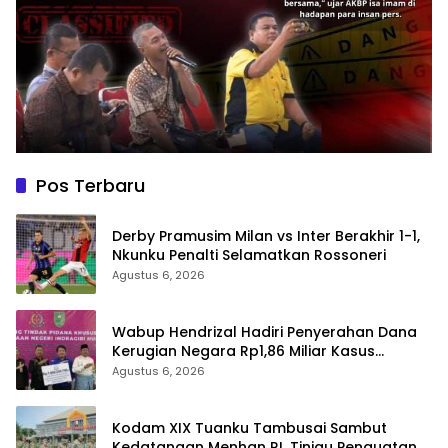
Pos Terbaru
Derby Pramusim Milan vs Inter Berakhir 1-1,
Nkunku Penalti Selamatkan Rossoneri
Agustus 6, 2026
Wabup Hendrizal Hadiri Penyerahan Dana
Kerugian Negara Rp1,86 Miliar Kasus
Korupsi BPR Indra Arta
Agustus 6, 2026
Kodam XIX Tuanku Tambusai Sambut
Kedatangan Menhan RI, Tinjau Penguatan