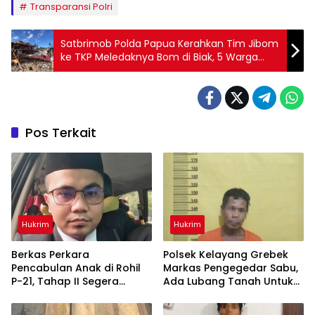
Transparansi Polri
Satbrimob Polda Papua Kerahkan Tim Jibom
ke TKP Meledaknya Bom di Biak, 5 Warga
Meninggal
Pos Terkait
Hukrim
Hukrim
Berkas Perkara
Polsek Kelayang Grebek
Pencabulan Anak di Rohil
Markas Pengegedar Sabu,
P-21, Tahap II Segera
Ada Lubang Tanah Untuk
Dilimpahkan ke Kejaksaan
Menyimpan Barang Bukti