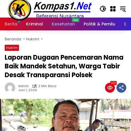
Langsung
ke
konten
Berita
Kriminal
Kesehatan
Politik & Pemilu
Ot
Beranda
Hukrim
Hukrim
Laporan Dugaan Pencemaran Nama
Baik Mandek Setahun, Warga Tabir
Desak Transparansi Polsek
220
Admin
2 Min Baca
Juni 1, 2026