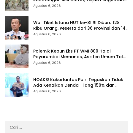
Yonif TP di Bengkalis dan Kampar
Agustus 6, 2026
War Tiket Istana HUT ke-81 RI Diburu 128
Ribu Orang, Peserta dari 36 Provinsi dan 14
Negara
Agustus 6, 2026
Polemik Kebun Eks PT WMI 800 Ha di
Payarumbai Memanas, Asisten Umum Tolak
Dikelola Agrinas dan Tantang Presiden
Agustus 6, 2026
Prabowo
HOAKS! Kakorlantas Polri Tegaskan Tidak
Ada Kenaikan Denda Tilang 150% dan
Tilang Manual Menyeluruh
Agustus 6, 2026
Cari
untuk: