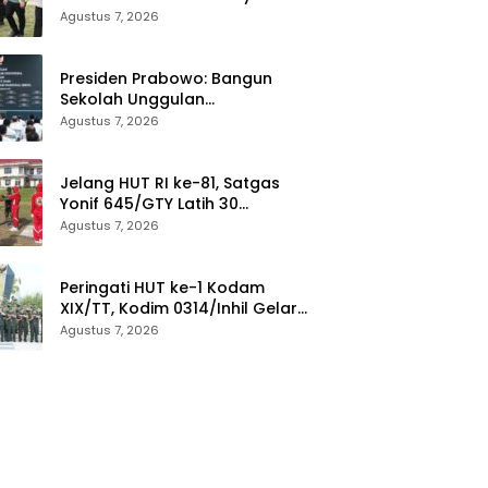
Didampingi Kapolda Aceh
Agustus 7, 2026
Presiden Prabowo: Bangun
Sekolah Unggulan
Berkurikulum IB untuk Saingi
Agustus 7, 2026
Dunia
Jelang HUT RI ke-81, Satgas
Yonif 645/GTY Latih 30
Paskibraka di Kantor Bupati
Agustus 7, 2026
Yalimo
Peringati HUT ke-1 Kodam
XIX/TT, Kodim 0314/Inhil Gelar
Ziarah Rombongan
Agustus 7, 2026