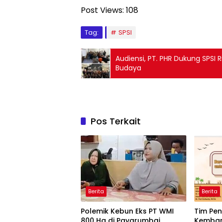
Post Views:
108
Tag:
SPSI
Audiensi, PT. PHR Dukung SPSI 
Budaya
Pos Terkait
Berita
Berita
Polemik Kebun Eks PT WMI
Tim Pen
800 Ha di Payarumbai
Kemban