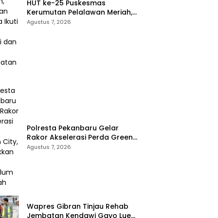
HUT ke-25 Puskesmas
Kerumutan Pelalawan Meriah,
Ratusan Warga Ikuti Jalan
Agustus 7, 2026
Santai dan Cek Kesehatan
Gratis
Polresta Pekanbaru Gelar
Rakor Akselerasi Perda Green
City, Masukkan ke Kurikulum
Agustus 7, 2026
Sekolah
Wapres Gibran Tinjau Rehab
Jembatan Kendawi Gayo Lues,