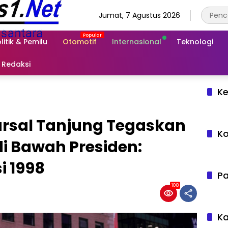
Jumat, 7 Agustus 2026
litik & Pemilu
Otomotif
Internasional
Teknologi
Redaksi
Ke
ursal Tanjung Tegaskan
Ko
di Bawah Presiden:
 1998
Pa
108
Ka