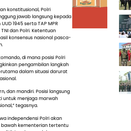
n konstitusional, Polri
nggung jawab langsung kepada
m UUD 1945 serta TAP MPR
NI dan Polri. Ketentuan
sil konsensus nasional pasca-
n.
komando, di mana posisi Polri
gkinkan pengambilan langkah
terutama dalam situasi darurat
sional.
rn, dan mandiri. Posisi langsung
ti untuk menjaga marwah
ional,” tegasnya.
hwa independensi Polri akan
di bawah kementerian tertentu