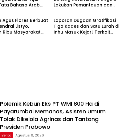
 Tata Bahasa Arab
Lakukan Pemantauan dan
Berita
s Multimedia
Penyiraman Tanaman
tif untuk Mahasiswa
Jagung Pipil di Desa Aur Cina
 Agus Flores Berbuat
Laporan Dugaan Gratifikasi
endral Listyo,
Tiga Kades dan Satu Lurah di
n Ribu Masyarakat
Inhu Masuk Kejari, Terkait
kan Dilapangan
Konflik Lahan dengan PT SBP
Polemik Kebun Eks PT WMI 800 Ha di
Payarumbai Memanas, Asisten Umum
Tolak Dikelola Agrinas dan Tantang
Presiden Prabowo
Berita
Agustus 6, 2026