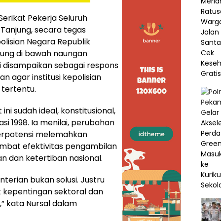
erikat Pekerja Seluruh
l Tanjung, secara tegas
lisian Negara Republik
gsung di bawah naungan
ini disampaikan sebagai respons
 agar institusi kepolisian
tertentu.
ini sudah ideal, konstitusional,
i 1998. Ia menilai, perubahan
 berpotensi melemahkan
ambat efektivitas pengambilan
 dan ketertiban nasional.
erian bukan solusi. Justru
 kepentingan sektoral dan
” kata Nursal dalam