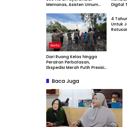
Memanas, Asisten Umum
Digital
Berita
Tolak Dikelola Agrinas dan
Berbasi
Tantang Presiden Prabowo
Interak
4 Tahun
Pemula
Untuk J
Ratusa
Dihadir
Berita
Dari Ruang Kelas hingga
Perairan Perbatasan,
Ekspedisi Merah Putih Presisi
Hidupkan Semangat
Kebangsaan di Dumai
Baca Juga