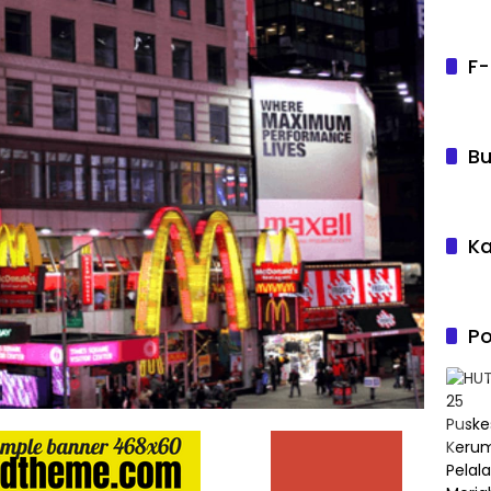
F-
Bu
Ka
Po