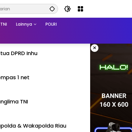
TNI
Lainnya
POLRI
×
tua DPRD Inhu
mpas 1 net
nglima TNI
polda & Wakapolda Riau