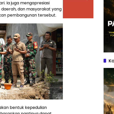
i. Ia juga mengapresiasi
ah daerah, dan masyarakat yang
dkan pembangunan tersebut.
Ka
kan bentuk kepedulian
iharapkan nantinya dapat