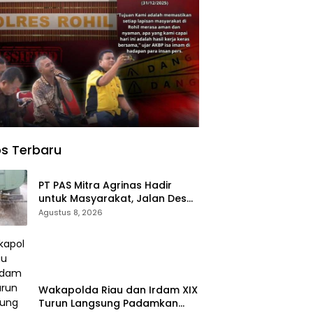
s Terbaru
‎PT PAS Mitra Agrinas Hadir
untuk Masyarakat, Jalan Desa
Danau Rambai Dirawat dan
Agustus 8, 2026
Disiram
Wakapolda Riau dan Irdam XIX
Turun Langsung Padamkan