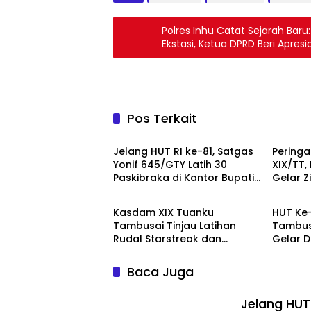
Polres Inhu Catat Sejarah Baru: 
Ekstasi, Ketua DPRD Beri Apresia
Pos Terkait
TNI
TNI
Jelang HUT RI ke-81, Satgas
Peringa
Yonif 645/GTY Latih 30
XIX/TT,
Paskibraka di Kantor Bupati
Gelar 
TNI
TNI
Yalimo
Kasdam XIX Tuanku
HUT Ke
Tambusai Tinjau Latihan
Tambusa
Rudal Starstreak dan
Gelar 
Meriam 57 di Bengkalis
200 Ka
Baca Juga
Jelang HUT 