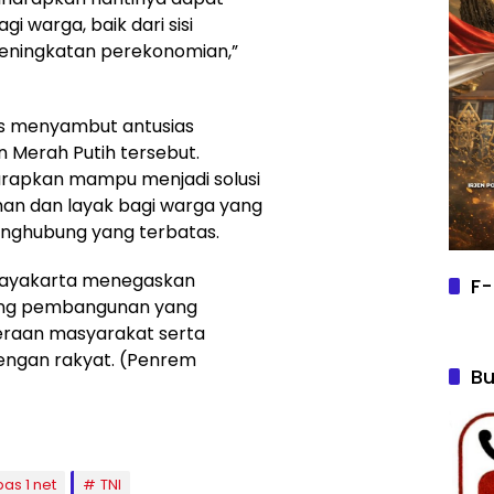
 warga, baik dari sisi
ningkatan perekonomian,”
s menyambut antusias
Merah Putih tersebut.
rapkan mampu menjadi solusi
man dan layak bagi warga yang
enghubung yang terbatas.
Wijayakarta menegaskan
F-
ung pembangunan yang
eraan masyarakat serta
ngan rakyat. (Penrem
Bu
as 1 net
TNI