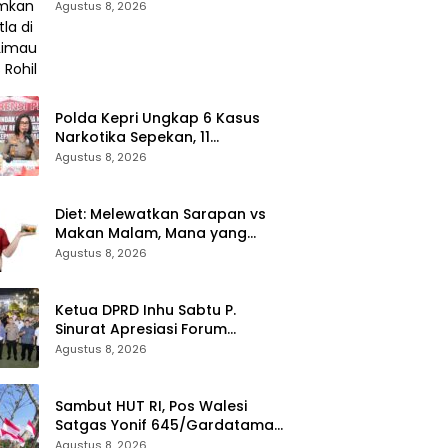
Karhutla di Pasir Limau Kapas
Agustus 8, 2026
Rohil
Polda Kepri Ungkap 6 Kasus
Narkotika Sepekan, 11
Tersangka Diamankan & Sita
Agustus 8, 2026
402 Gram Sabu
Diet: Melewatkan Sarapan vs
Makan Malam, Mana yang
Lebih Aman? Ini Kata Dokter
Agustus 8, 2026
Ketua DPRD Inhu Sabtu P.
Sinurat Apresiasi Forum
Komunikasi Publik dan Ngopi
Agustus 8, 2026
Bersama Kejari Inhu
Sambut HUT RI, Pos Walesi
Satgas Yonif 645/Gardatama
Yudha Bersama Warga,
Agustus 8, 2026