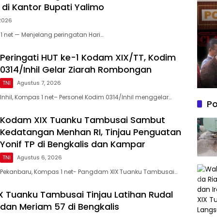
 di Kantor Bupati Yalimo
 2026
1 net — Menjelang peringatan Hari…
Peringati HUT ke-1 Kodam XIX/TT, Kodim
0314/Inhil Gelar Ziarah Rombongan
TNI
Agustus 7, 2026
Inhil, Kompas 1 net– Personel Kodim 0314/Inhil menggelar…
Po
Kodam XIX Tuanku Tambusai Sambut
Kedatangan Menhan RI, Tinjau Penguatan
Yonif TP di Bengkalis dan Kampar
TNI
Agustus 6, 2026
Pekanbaru, Kompas 1 net- Pangdam XIX Tuanku Tambusai…
 Tuanku Tambusai Tinjau Latihan Rudal
 dan Meriam 57 di Bengkalis