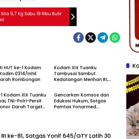
Sita 9,7 Kg Sabu 19 Ribu Butir
si
TNI
Ka
ti HUT ke-1 Kodam
Kodam XIX Tuanku
 Kodim 0314/Inhil
Tambusai Sambut
Ziarah Rombongan
Kedatangan Menhan RI,
TNI
Tinjau Penguatan Yonif TP di
Bengkalis dan Kampar
-1 Kodam XIX Tuanku
Gencarkan Komsos dan
i, TNI-Polri-Persit
Edukasi Hukum, Satgas
Donor Darah Target
Pamtas Yonarmed
ntong
13/Nanggala Terima
Penyerahan Sukarela ±1 Kg
Sisik Trenggiling dari Warga
Perbatasan
RI ke-81, Satgas Yonif 645/GTY Latih 30