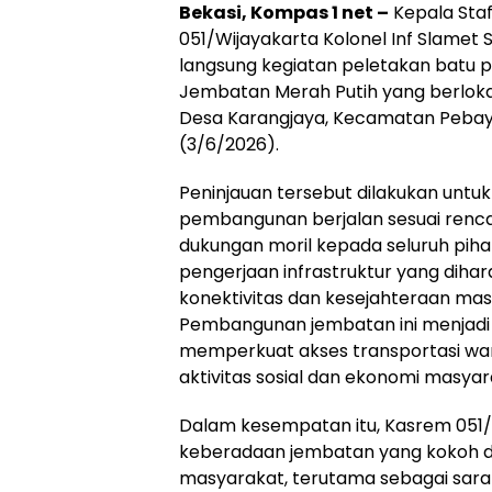
Bekasi, Kompas 1 net –
Kepala Sta
051/Wijayakarta Kolonel Inf Slamet Su
langsung kegiatan peletakan bat
Jembatan Merah Putih yang berloka
Desa Karangjaya, Kecamatan Pebay
(3/6/2026).
Peninjauan tersebut dilakukan unt
pembangunan berjalan sesuai renc
dukungan moril kepada seluruh piha
pengerjaan infrastruktur yang dih
konektivitas dan kesejahteraan ma
Pembangunan jembatan ini menjadi 
memperkuat akses transportasi w
aktivitas sosial dan ekonomi masyar
Dalam kesempatan itu, Kasrem 05
keberadaan jembatan yang kokoh d
masyarakat, terutama sebagai sar