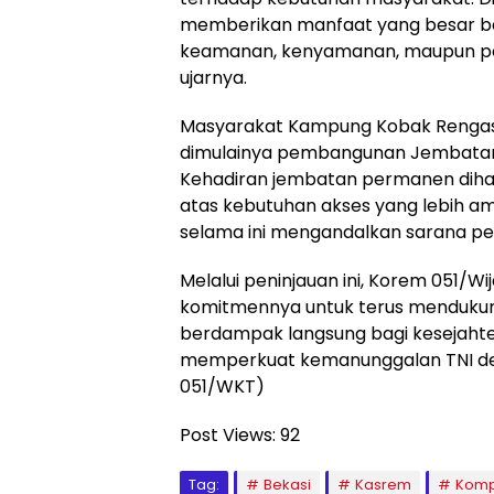
memberikan manfaat yang besar bagi
keamanan, kenyamanan, maupun pe
ujarnya.
Masyarakat Kampung Kobak Renga
dimulainya pembangunan Jembatan 
Kehadiran jembatan permanen diha
atas kebutuhan akses yang lebih a
selama ini mengandalkan sarana p
Melalui peninjauan ini, Korem 051/
komitmennya untuk terus menduk
berdampak langsung bagi kesejaht
memperkuat kemanunggalan TNI de
051/WKT)
Post Views:
92
Tag:
Bekasi
Kasrem
Komp