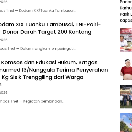
 2026
pas 1 net — Kodam XIX/Tuanku Tambusai…
odam XIX Tuanku Tambusai, TNI-Polri-
ar Donor Darah Target 200 Kantong
 2026
pas 1 net — Dalam rangka memperingati…
 Komsos dan Edukasi Hukum, Satgas
narmed 13/Nanggala Terima Penyerahan
 Kg Sisik Trenggiling dari Warga
n
 2026
ompas 1 net – Kegiatan pembinaan…