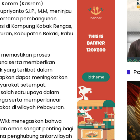
f Korem (Kasrem)
priyanto S.I.P., M.M, meninjau
u pertama pembangunan
si di Kampung Kobak Rengas,
uran, Kabupaten Bekasi, Rabu
uk memastikan proses
ana serta memberikan
k yang terlibat dalam
Pa
arapkan dapat meningkatkan
syarakat setempat.
salah satu upaya dalam
arga serta memperlancar
akat di wilayah Pebayuran.
1/Wkt menegaskan bahwa
an aman sangat penting bagi
ana penghubung antarwilayah