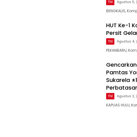
TNI
Agustus 5,
BENGKALIS, Kom
HUT Ke-1 K
Persit Gel
TNI
Agustus 4,
PEKANBARU, Kom
Gencarkan
Pamtas Yo
Sukarela ±1
Perbatasa
TNI
Agustus 2,
KAPUAS HULU, K