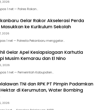
8, 2026
pas 1 net — Polres Rokan…
ekanbaru Gelar Rakor Akselerasi Perda
, Masukkan ke Kurikulum Sekolah
7, 2026
as 1 net — Polresta Pekanbaru menggelar…
il Gelar Apel Kesiapsiagaan Karhutla
pi Musim Kemarau dan El Nino
6, 2026
mpas 1 net — Pemerintah Kabupaten…
elalawan TNI dan RPK PT Pimpin Padamkan
0 Hektar di Kerumutan, Water Bombing
n
5, 2026