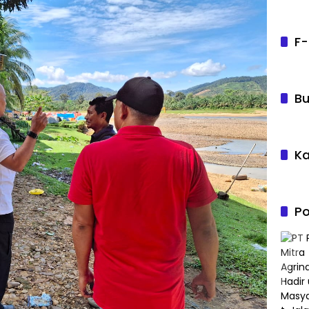
F-
Bu
Ka
Po