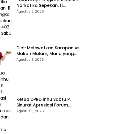
Narkotika Sepekan, 11
Tersangka Diamankan & Sita
Agustus 8, 2026
402 Gram Sabu
Diet: Melewatkan Sarapan vs
Makan Malam, Mana yang
Lebih Aman? Ini Kata Dokter
Agustus 8, 2026
Ketua DPRD Inhu Sabtu P.
Sinurat Apresiasi Forum
Komunikasi Publik dan Ngopi
Agustus 8, 2026
Bersama Kejari Inhu