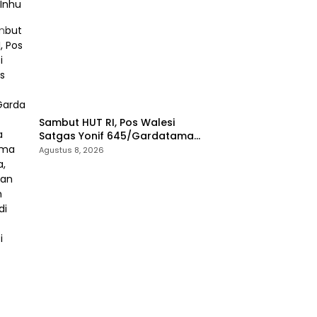
Sambut HUT RI, Pos Walesi
Satgas Yonif 645/Gardatama
Yudha Bersama Warga,
Agustus 8, 2026
Kibarkan Merah Putih di Bukit
Walesi