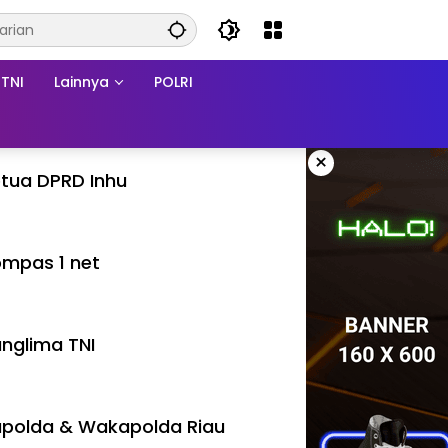
TNI
Lainnya
POLRI
×
tua DPRD Inhu
mpas 1 net
nglima TNI
polda & Wakapolda Riau