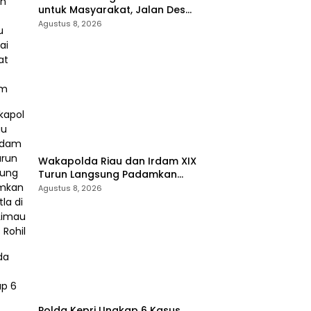
untuk Masyarakat, Jalan Desa
Danau Rambai Dirawat dan
Agustus 8, 2026
Disiram
Wakapolda Riau dan Irdam XIX
Turun Langsung Padamkan
Karhutla di Pasir Limau Kapas
Agustus 8, 2026
Rohil
Polda Kepri Ungkap 6 Kasus