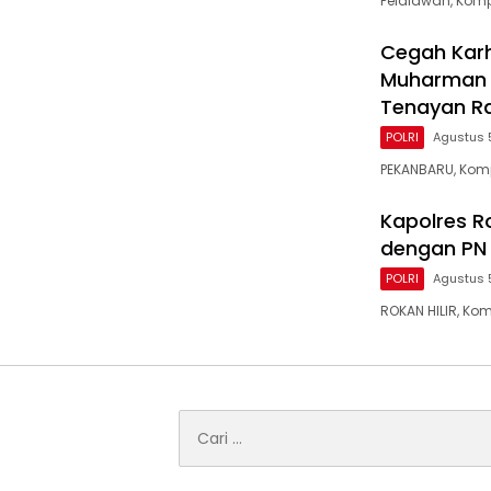
Pelalawan, Komp
Cegah Karh
Muharman 
Tenayan R
POLRI
Agustus 
PEKANBARU, Komp
Kapolres Ro
dengan PN 
POLRI
Agustus 
ROKAN HILIR, Ko
Cari
untuk: