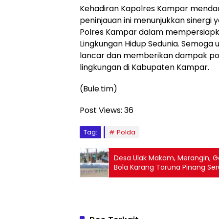
Kehadiran Kapolres Kampar menda
peninjauan ini menunjukkan sinergi 
Polres Kampar dalam mempersiapka
Lingkungan Hidup Sedunia. Semoga u
lancar dan memberikan dampak posi
lingkungan di Kabupaten Kampar.
(Bule.tim)
Post Views:
36
Tag:
Polda
Desa Ulak Makam, Merangin, 
Bola Karang Taruna Pinang S