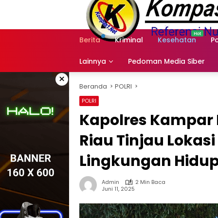
Langsung
ke
konten
Berita
Kriminal
Kesehatan
Po
Lainnya
Pedoman Media Siber
×
Beranda
POLRI
POLRI
Kapolres Kampar
Riau Tinjau Lokas
Lingkungan Hidup
Admin
2 Min Baca
Juni 11, 2025