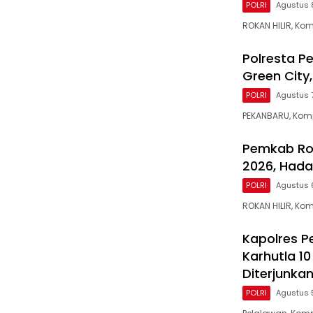
POLRI
Agustus 
ROKAN HILIR, Kom
Polresta P
Green City
POLRI
Agustus 
PEKANBARU, Komp
Pemkab Roh
2026, Hada
POLRI
Agustus 
ROKAN HILIR, Ko
Kapolres P
Karhutla 1
Diterjunka
POLRI
Agustus 