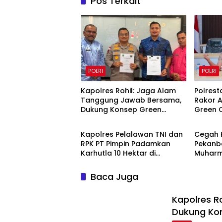
Pos Terkait
POLRI
POLRI
Kapolres Rohil: Jaga Alam
Polrest
Tanggung Jawab Bersama,
Rakor A
Dukung Konsep Green
Green C
POLRI
POLRI
Policing
Kurikul
Kapolres Pelalawan TNI dan
Cegah K
RPK PT Pimpin Padamkan
Pekanb
Karhutla 10 Hektar di
Muharm
Kerumutan, Water Bombing
di Payu
Diterjunkan
Tenaya
Baca Juga
Kapolres R
Dukung Kon