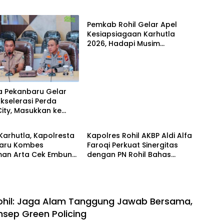
POLRI
Pemkab Rohil Gelar Apel
Kesiapsiagaan Karhutla
2026, Hadapi Musim
Kemarau dan El Nino
a Pekanbaru Gelar
kselerasi Perda
ity, Masukkan ke
POLRI
um Sekolah
arhutla, Kapolresta
Kapolres Rohil AKBP Aldi Alfa
aru Kombes
Faroqi Perkuat Sinergitas
an Arta Cek Embung
dengan PN Rohil Bahas
ng Sekaki dan
KUHAP Baru
n Raya
ohil: Jaga Alam Tanggung Jawab Bersama,
sep Green Policing