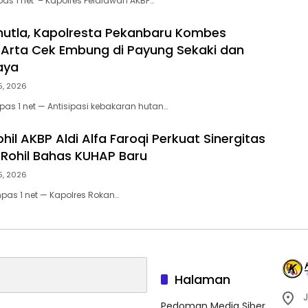
as 1 net – Kapolres Pelalawan AKBP…
utla, Kapolresta Pekanbaru Kombes
Arta Cek Embung di Payung Sekaki dan
aya
5, 2026
as 1 net — Antisipasi kebakaran hutan…
hil AKBP Aldi Alfa Faroqi Perkuat Sinergitas
Rohil Bahas KUHAP Baru
5, 2026
mpas 1 net — Kapolres Rokan…
Halaman
J
Pedoman Media Siber