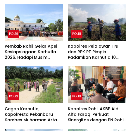
POLRI
POLRI
Pemkab Rohil Gelar Apel
Kapolres Pelalawan TNI
Kesiapsiagaan Karhutla
dan RPK PT Pimpin
2026, Hadapi Musim
Padamkan Karhutla 10
Kemarau dan El Nino
Hektar di Kerumutan,
Water Bombing Diterjunkan
POLRI
POLRI
Cegah Karhutla,
Kapolres Rohil AKBP Aldi
Kapolresta Pekanbaru
Alfa Faroqi Perkuat
Kombes Muharman Arta
Sinergitas dengan PN Rohil
Cek Embung di Payung
Bahas KUHAP Baru
Sekaki dan Tenayan Raya