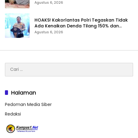
Dikelola Agrinas dan Tantang Presiden
Agustus 6, 2026
Prabowo
HOAKS! Kakorlantas Polri Tegaskan Tidak
Ada Kenaikan Denda Tilang 150% dan
Tilang Manual Menyeluruh
Agustus 6, 2026
Cari
untuk:
Halaman
Pedoman Media Siber
Redaksi