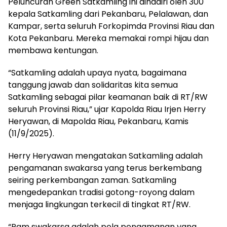
Peluncuran Green Satkamling ini dihadiri oleh 300
kepala Satkamling dari Pekanbaru, Pelalawan, dan
Kampar, serta seluruh Forkopimda Provinsi Riau dan
Kota Pekanbaru. Mereka memakai rompi hijau dan
membawa kentungan.
“Satkamling adalah upaya nyata, bagaimana
tanggung jawab dan solidaritas kita semua
Satkamling sebagai pilar keamanan baik di RT/RW
seluruh Provinsi Riau,” ujar Kapolda Riau Irjen Herry
Heryawan, di Mapolda Riau, Pekanbaru, Kamis
(11/9/2025).
Herry Heryawan mengatakan Satkamling adalah
pengamanan swakarsa yang terus berkembang
seiring perkembangan zaman. Satkamling
mengedepankan tradisi gotong-royong dalam
menjaga lingkungan terkecil di tingkat RT/RW.
“Pam swakarsa adalah pola pengamanan yang