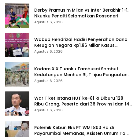
Derby Pramusim Milan vs Inter Berakhir 1-1,
Nkunku Penalti Selamatkan Rossoneri
Agustus 6, 2026
Wabup Hendrizal Hadiri Penyerahan Dana
Kerugian Negara Rp1,86 Miliar Kasus
Korupsi BPR Indra Arta
Agustus 6, 2026
Kodam XIX Tuanku Tambusai Sambut
Kedatangan Menhan RI, Tinjau Penguatan
Yonif TP di Bengkalis dan Kampar
Agustus 6, 2026
War Tiket Istana HUT ke-81 RI Diburu 128
Ribu Orang, Peserta dari 36 Provinsi dan 14
Negara
Agustus 6, 2026
Polemik Kebun Eks PT WMI 800 Ha di
Payarumbai Memanas, Asisten Umum Tolak