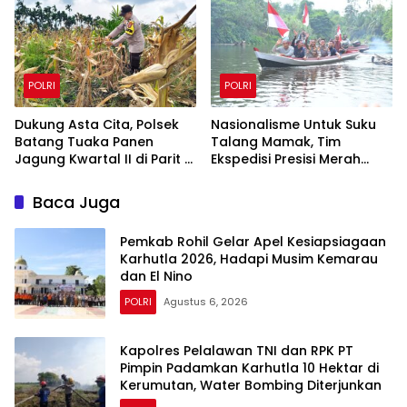
POLRI
POLRI
Dukung Asta Cita, Polsek
Nasionalisme Untuk Suku
Batang Tuaka Panen
Talang Mamak, Tim
Jagung Kwartal II di Parit 8
Ekspedisi Presisi Merah
Desa Tanjung Siantar
Putih Polda Riau Polres Inhu
Hantarkan Bendera,
Baca Juga
Bansos Hingga Tanam
Pohon Bersama
Pemkab Rohil Gelar Apel Kesiapsiagaan
Karhutla 2026, Hadapi Musim Kemarau
dan El Nino
POLRI
Agustus 6, 2026
Kapolres Pelalawan TNI dan RPK PT
Pimpin Padamkan Karhutla 10 Hektar di
Kerumutan, Water Bombing Diterjunkan