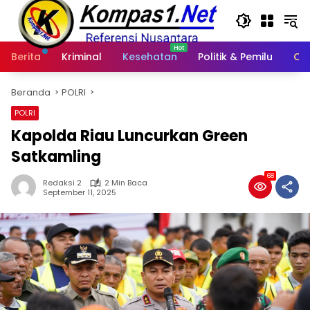
Langsung
ke
konten
Berita
Kriminal
Kesehatan
Politik & Pemilu
Ot
Beranda
POLRI
POLRI
Kapolda Riau Luncurkan Green
Satkamling
68
Redaksi 2
2 Min Baca
September 11, 2025