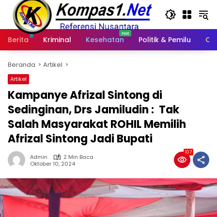
Langsung
ke
konten
Berita
Kriminal
Kesehatan
Politik & Pemilu
Ot
Beranda
Artikel
Artikel
Kampanye Afrizal Sintong di
Sedinginan, Drs Jamiludin : Tak
Salah Masyarakat ROHIL Memilih
Afrizal Sintong Jadi Bupati
107
Admin
2 Min Baca
Oktober 10, 2024