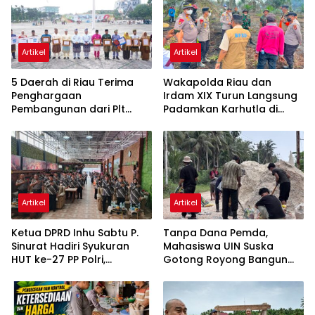
Artikel
Artikel
5 Daerah di Riau Terima
Wakapolda Riau dan
Penghargaan
Irdam XIX Turun Langsung
Pembangunan dari Plt
Padamkan Karhutla di
Gubernur di HUT ke-69
Pasir Limau Kapas Rohil
Riau
Artikel
Artikel
Ketua DPRD Inhu Sabtu P.
Tanpa Dana Pemda,
Sinurat Hadiri Syukuran
Mahasiswa UIN Suska
HUT ke-27 PP Polri,
Gotong Royong Bangun
Apresiasi Semangat
Jalan Tanjung Pidada
Pengabdian Purnawirawan