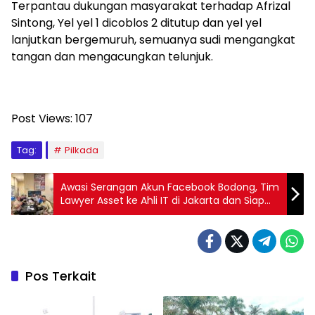
Terpantau dukungan masyarakat terhadap Afrizal
Sintong, Yel yel 1 dicoblos 2 ditutup dan yel yel
lanjutkan bergemuruh, semuanya sudi mengangkat
tangan dan mengacungkan telunjuk.
Post Views:
107
Tag:
Pilkada
Awasi Serangan Akun Facebook Bodong, Tim
Lawyer Asset ke Ahli IT di Jakarta dan Siap
Lapor ke Pihak Berwajib
Pos Terkait