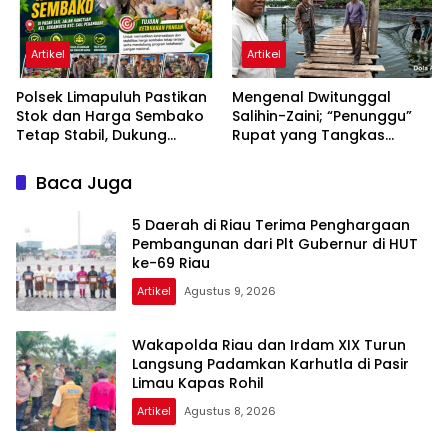
Artikel
Artikel
Polsek Limapuluh Pastikan
Mengenal Dwitunggal
Stok dan Harga Sembako
Salihin-Zaini; “Penunggu”
Tetap Stabil, Dukung
Rupat yang Tangkas
Ketahanan Pangan
Bernyali
Nasional di Akhir Pekan
Baca Juga
5 Daerah di Riau Terima Penghargaan
Pembangunan dari Plt Gubernur di HUT
ke-69 Riau
Artikel
Agustus 9, 2026
Wakapolda Riau dan Irdam XIX Turun
Langsung Padamkan Karhutla di Pasir
Limau Kapas Rohil
Artikel
Agustus 8, 2026