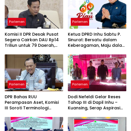
Parlemen
Parlemen
Komisi II DPR Desak Pusat
Ketua DPRD Inhu Sabtu P.
Segera Cairkan DAU Rp14
Sinurat: Bersatu dalam
Triliun untuk 79 Daerah,
Keberagaman, Maju dalam
Gaji PNS Terancam Telat
Pembangunan di HUT ke-
69 Provinsi Riau
Parlemen
Parlemen
DPR Bahas RUU
Dodi Nefeldi Gelar Reses
Perampasan Aset, Komisi
Tahap III di Dapil Inhu –
III Soroti Terminologi
Kuansing, Serap Aspirasi
“Perampasan” vs
Infrastruktur hingga
“Pemulihan”
Pendidikan