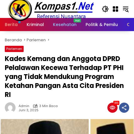
Langsung
ke
konten
Berita
Kriminal
Kesehatan
Politik & Pemilu
Ot
Beranda
Parlemen
Parlemen
Kades Kemang dan Anggota DPRD
Pelalawan Kecewa Terhadap PT PHI
yang Tidak Mendukung Program
Ketahan Pangan Asta Cita Presiden
RI
186
Admin
3 Min Baca
Juni 3, 2025