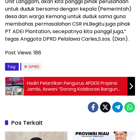
Unit Langgam, akan kita panggil pihak perusahaan
untuk duduk bersama dengan kepala (Pemerintah)
desa dan warga Kemang untuk duduk sama guna
membahas permasalahan CSR ini.Begitu juga pihak
PT ADEI Plantation, secepatnya kita panggil juga,”
tegas Anggota DPRD Pelalawa Carles,S.sos. (Dian).
Post Views:
186
Tag:
DPRD
Hadiri Pelantikan Pengurus APDESI Propinsi
Jambi, Aswani “Dorong Kolaborasi Bangun
Desa Maju”
Pos Terkait