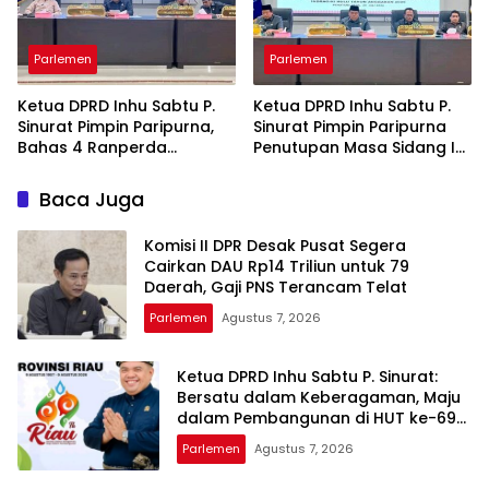
Parlemen
Parlemen
Ketua DPRD Inhu Sabtu P.
Ketua DPRD Inhu Sabtu P.
Sinurat Pimpin Paripurna,
Sinurat Pimpin Paripurna
Bahas 4 Ranperda
Penutupan Masa Sidang I
Strategis: BPR Jadi
dan Pengesahan
Perseroan hingga Rencana
Ranperda
Baca Juga
Induk Pariwisata
Pertanggungjawaban
APBD 2025
Komisi II DPR Desak Pusat Segera
Cairkan DAU Rp14 Triliun untuk 79
Daerah, Gaji PNS Terancam Telat
Parlemen
Agustus 7, 2026
Ketua DPRD Inhu Sabtu P. Sinurat:
Bersatu dalam Keberagaman, Maju
dalam Pembangunan di HUT ke-69
Provinsi Riau
Parlemen
Agustus 7, 2026