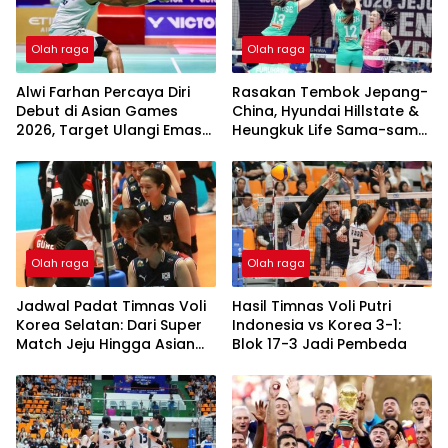
Olah raga
Olah raga
Alwi Farhan Percaya Diri
Rasakan Tembok Jepang-
Debut di Asian Games
China, Hyundai Hillstate &
2026, Target Ulangi Emas
Heungkuk Life Sama-sama
SEA Games
2 Kali Kalah Tanpa Menang
1 Set
Olah raga
Olah raga
Jadwal Padat Timnas Voli
Hasil Timnas Voli Putri
Korea Selatan: Dari Super
Indonesia vs Korea 3-1:
Match Jeju Hingga Asian
Blok 17-3 Jadi Pembeda
Games 2026