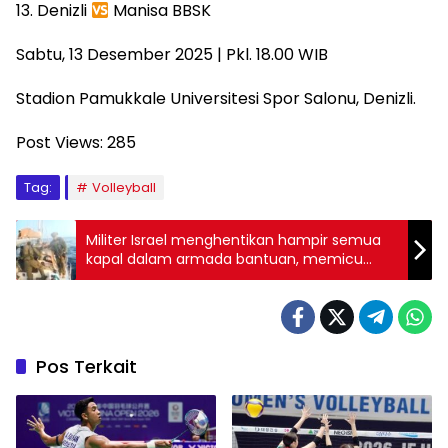
13. Denizli
Manisa BBSK
Sabtu, 13 Desember 2025 | Pkl. 18.00 WIB
Stadion Pamukkale Universitesi Spor Salonu, Denizli.
Post Views:
285
Tag:
Volleyball
Militer Israel menghentikan hampir semua
kapal dalam armada bantuan, memicu
protes global
Pos Terkait