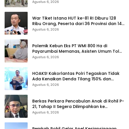
Yonif TP di Bengkalis dan Kampar
Agustus 6, 2026
War Tiket Istana HUT ke-81 RI Diburu 128
Ribu Orang, Peserta dari 36 Provinsi dan 14
Negara
Agustus 6, 2026
Polemik Kebun Eks PT WMI 800 Ha di
Payarumbai Memanas, Asisten Umum Tolak
Dikelola Agrinas dan Tantang Presiden
Agustus 6, 2026
Prabowo
HOAKS! Kakorlantas Polri Tegaskan Tidak
Ada Kenaikan Denda Tilang 150% dan
Tilang Manual Menyeluruh
Agustus 6, 2026
Berkas Perkara Pencabulan Anak di Rohil P-
21, Tahap II Segera Dilimpahkan ke
Kejaksaan
Agustus 6, 2026
Pemkab Rohil Gelar Apel Kesiapsiagaan