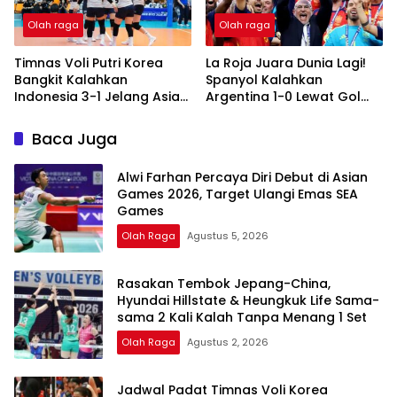
Olah raga
Olah raga
Timnas Voli Putri Korea
La Roja Juara Dunia Lagi!
Bangkit Kalahkan
Spanyol Kalahkan
Indonesia 3-1 Jelang Asian
Argentina 1-0 Lewat Gol
Games 2026
Ferran Torres di Extra Time
Baca Juga
Alwi Farhan Percaya Diri Debut di Asian
Games 2026, Target Ulangi Emas SEA
Games
Olah Raga
Agustus 5, 2026
Rasakan Tembok Jepang-China,
Hyundai Hillstate & Heungkuk Life Sama-
sama 2 Kali Kalah Tanpa Menang 1 Set
Olah Raga
Agustus 2, 2026
Jadwal Padat Timnas Voli Korea