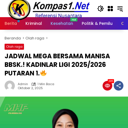
Langsung
ke
konten
Berita
Kriminal
Kesehatan
Politik & Pemilu
Ot
Beranda
Olah raga
Olah raga
JADWAL MEGA BERSAMA MANISA
BBSK.! KADINLAR LIGI 2025/2026
PUTARAN 1.
285
Admin
1 Min Baca
Oktober 2, 2025