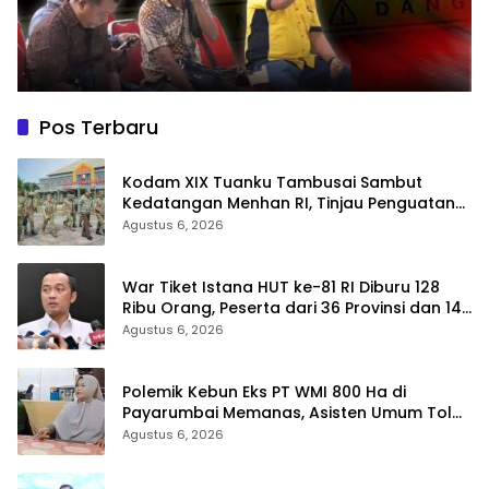
Pos Terbaru
Kodam XIX Tuanku Tambusai Sambut
Kedatangan Menhan RI, Tinjau Penguatan
Yonif TP di Bengkalis dan Kampar
Agustus 6, 2026
War Tiket Istana HUT ke-81 RI Diburu 128
Ribu Orang, Peserta dari 36 Provinsi dan 14
Negara
Agustus 6, 2026
Polemik Kebun Eks PT WMI 800 Ha di
Payarumbai Memanas, Asisten Umum Tolak
Dikelola Agrinas dan Tantang Presiden
Agustus 6, 2026
Prabowo