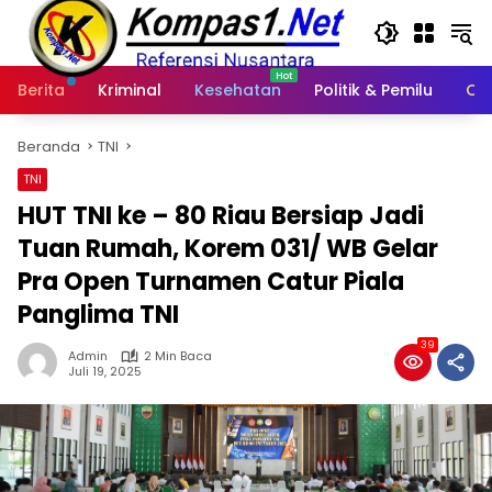
Langsung
ke
konten
Berita
Kriminal
Kesehatan
Politik & Pemilu
Ot
Beranda
TNI
TNI
HUT TNI ke – 80 Riau Bersiap Jadi
Tuan Rumah, Korem 031/ WB Gelar
Pra Open Turnamen Catur Piala
Panglima TNI
39
Admin
2 Min Baca
Juli 19, 2025