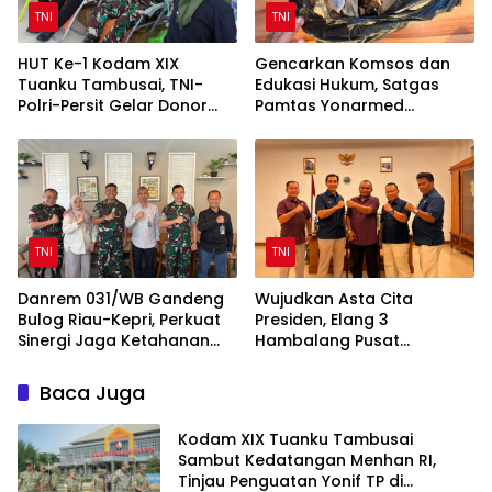
TNI
TNI
HUT Ke-1 Kodam XIX
Gencarkan Komsos dan
Tuanku Tambusai, TNI-
Edukasi Hukum, Satgas
Polri-Persit Gelar Donor
Pamtas Yonarmed
Darah Target 200 Kantong
13/Nanggala Terima
Penyerahan Sukarela ±1 Kg
Sisik Trenggiling dari
Warga Perbatasan
TNI
TNI
Danrem 031/WB Gandeng
Wujudkan Asta Cita
Bulog Riau-Kepri, Perkuat
Presiden, Elang 3
Sinergi Jaga Ketahanan
Hambalang Pusat
Pangan
Bersinergi RO 3 Riau
Agrinas
Baca Juga
Kodam XIX Tuanku Tambusai
Sambut Kedatangan Menhan RI,
Tinjau Penguatan Yonif TP di