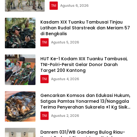
Bengkalis dan Kampar
TNI
Agustus 6, 2026
Kasdam XIX Tuanku Tambusai Tinjau
Latihan Rudal Starstreak dan Meriam 57
di Bengkalis
TNI
Agustus 5, 2026
HUT Ke-1 Kodam XIX Tuanku Tambusai,
TNI-Polri-Persit Gelar Donor Darah
Target 200 Kantong
TNI
Agustus 4, 2026
Gencarkan Komsos dan Edukasi Hukum,
Satgas Pamtas Yonarmed 13/Nanggala
Terima Penyerahan Sukarela ±1 Kg Sisik
Trenggiling dari Warga Perbatasan
TNI
Agustus 2, 2026
Danrem 031/WB Gandeng Bulog Riau-