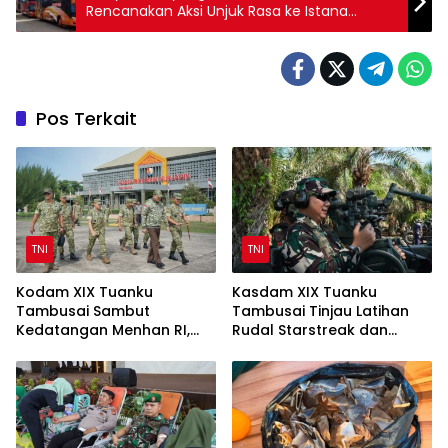
Rencanakan Aksi Unjuk Rasa ke Istana
Negara
Pos Terkait
TNI
TNI
Kodam XIX Tuanku
Kasdam XIX Tuanku
Tambusai Sambut
Tambusai Tinjau Latihan
Kedatangan Menhan RI,
Rudal Starstreak dan
Tinjau Penguatan Yonif TP
Meriam 57 di Bengkalis
di Bengkalis dan Kampar