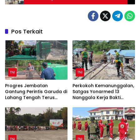
Rokok Ilegal
Pos Terkait
TNI
TNI
Progres Jembatan
Perkokoh Kemanunggalan,
Gantung Perintis Garuda di
Satgas Yonarmed 13
Lahang Tengah Terus
Nanggala Kerja Bakti
Dipacu
Bangun Masjid Al-Hikmah
di Kapuas Hulu
TNI
TNI