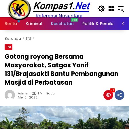
Langsung
ke
konten
Berita
Kriminal
Kesehatan
Politik & Pemilu
Ot
Beranda
TNI
TNI
Gotong royong Bersama
Masyarakat, Satgas Yonif
131/Brajasakti Bantu Pembangunan
Masjid di Perbatasan
47
Admin
1 Min Baca
Mei 31, 2025