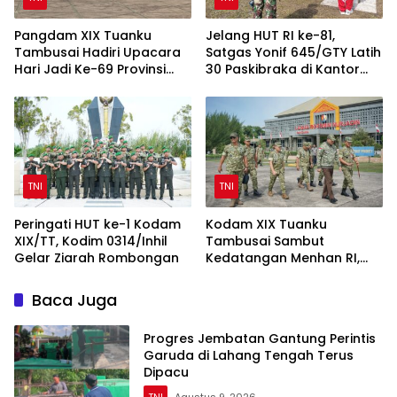
Pangdam XIX Tuanku
Jelang HUT RI ke-81,
Tambusai Hadiri Upacara
Satgas Yonif 645/GTY Latih
Hari Jadi Ke-69 Provinsi
30 Paskibraka di Kantor
Riau di Pekanbaru
Bupati Yalimo
TNI
TNI
Peringati HUT ke-1 Kodam
Kodam XIX Tuanku
XIX/TT, Kodim 0314/Inhil
Tambusai Sambut
Gelar Ziarah Rombongan
Kedatangan Menhan RI,
Tinjau Penguatan Yonif TP
di Bengkalis dan Kampar
Baca Juga
Progres Jembatan Gantung Perintis
Garuda di Lahang Tengah Terus
Dipacu
TNI
Agustus 9, 2026