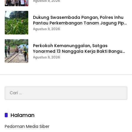
Layanan Kesehatan
Agustus 9, 2026
Dukung Swasembada Pangan, Polres Inhu
Pantau Perkembangan Tanam Jagung Pipil
di Dua Wilayah
Agustus 9, 2026
Perkokoh Kemanunggalan, Satgas
Yonarmed 13 Nanggala Kerja Bakti Bangun
Masjid Al-Hikmah di Kapuas Hulu
Agustus 9, 2026
Cari
untuk:
Halaman
Pedoman Media Siber