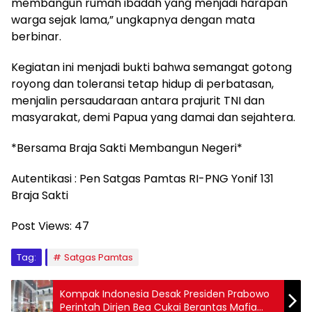
membangun rumah ibadah yang menjadi harapan
warga sejak lama,” ungkapnya dengan mata
berbinar.
Kegiatan ini menjadi bukti bahwa semangat gotong
royong dan toleransi tetap hidup di perbatasan,
menjalin persaudaraan antara prajurit TNI dan
masyarakat, demi Papua yang damai dan sejahtera.
*Bersama Braja Sakti Membangun Negeri*
Autentikasi : Pen Satgas Pamtas RI-PNG Yonif 131
Braja Sakti
Post Views:
47
Tag:
Satgas Pamtas
Kompak Indonesia Desak Presiden Prabowo
Perintah Dirjen Bea Cukai Berantas Mafia