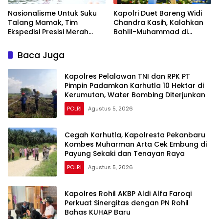
Nasionalisme Untuk Suku
Kapolri Duet Bareng Widi
Talang Mamak, Tim
Chandra Kasih, Kalahkan
Ekspedisi Presisi Merah
Bahlil-Muhammad di
Putih Polda Riau Polres Inhu
Penutupan Kapolri Cup
Hantarkan Bendera,
2026
Baca Juga
Bansos Hingga Tanam
Pohon Bersama
Kapolres Pelalawan TNI dan RPK PT
Pimpin Padamkan Karhutla 10 Hektar di
Kerumutan, Water Bombing Diterjunkan
POLRI
Agustus 5, 2026
Cegah Karhutla, Kapolresta Pekanbaru
Kombes Muharman Arta Cek Embung di
Payung Sekaki dan Tenayan Raya
POLRI
Agustus 5, 2026
Kapolres Rohil AKBP Aldi Alfa Faroqi
Perkuat Sinergitas dengan PN Rohil
Bahas KUHAP Baru