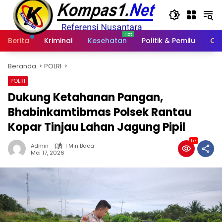
Langsung
ke
konten
Berita
Kriminal
Kesehatan
Politik & Pemilu
Ot
Beranda
POLRI
POLRI
Dukung Ketahanan Pangan,
Bhabinkamtibmas Polsek Rantau
Kopar Tinjau Lahan Jagung Pipil
57
Admin
1 Min Baca
Mei 17, 2026