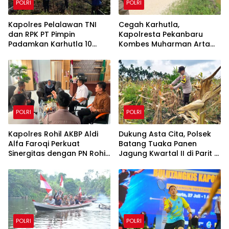
POLRI
POLRI
Kapolres Pelalawan TNI
Cegah Karhutla,
dan RPK PT Pimpin
Kapolresta Pekanbaru
Padamkan Karhutla 10
Kombes Muharman Arta
Hektar di Kerumutan,
Cek Embung di Payung
Water Bombing Diterjunkan
Sekaki dan Tenayan Raya
POLRI
POLRI
Kapolres Rohil AKBP Aldi
Dukung Asta Cita, Polsek
Alfa Faroqi Perkuat
Batang Tuaka Panen
Sinergitas dengan PN Rohil
Jagung Kwartal II di Parit 8
Bahas KUHAP Baru
Desa Tanjung Siantar
POLRI
POLRI