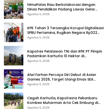
HimaPalas Riau Berkolaborasi dengan
Dinas Pendidikan Padang Lawas Gelar
Pelatihan OSIS SMP se-Kabupaten Padang
Agustus 5, 2026
Lawas
KPK Tahan 3 Tersangka Korupsi Digitalisasi
SPBU Pertamina, Rugikan Negara Rp322
Miliar
Agustus 5, 2026
Kapolres Pelalawan TNI dan RPK PT Pimpin
Padamkan Karhutla 10 Hektar di
Kerumutan, Water Bombing Diterjunkan
Agustus 5, 2026
Alwi Farhan Percaya Diri Debut di Asian
Games 2026, Target Ulangi Emas SEA
Games
Agustus 5, 2026
Cegah Karhutla, Kapolresta Pekanbaru
Kombes Muharman Arta Cek Embung di
Payung Sekaki dan Tenayan Raya
Agustus 5, 2026