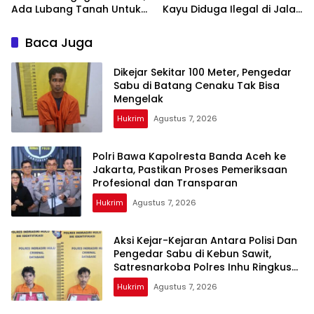
Ada Lubang Tanah Untuk
Kayu Diduga Ilegal di Jalan
Menyimpan Barang Bukti
Lintas Bono
Baca Juga
Dikejar Sekitar 100 Meter, Pengedar
Sabu di Batang Cenaku Tak Bisa
Mengelak
Hukrim
Agustus 7, 2026
Polri Bawa Kapolresta Banda Aceh ke
Jakarta, Pastikan Proses Pemeriksaan
Profesional dan Transparan
Hukrim
Agustus 7, 2026
Aksi Kejar-Kejaran Antara Polisi Dan
Pengedar Sabu di Kebun Sawit,
Satresnarkoba Polres Inhu Ringkus
Dua Pelaku
Hukrim
Agustus 7, 2026