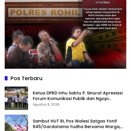
Pos Terbaru
Ketua DPRD Inhu Sabtu P. Sinurat Apresiasi
Forum Komunikasi Publik dan Ngopi
Bersama Kejari Inhu
Agustus 8, 2026
Sambut HUT RI, Pos Walesi Satgas Yonif
645/Gardatama Yudha Bersama Warga,