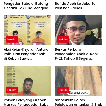
Pengedar Sabu di Batang
Banda Aceh ke Jakarta,
Cenaku Tak Bisa Mengelak
Pastikan Proses
Pemeriksaan Profesional
dan Transparan
Hukrim
Hukrim
Aksi Kejar-Kejaran Antara
Berkas Perkara
Polisi Dan Pengedar Sabu
Pencabulan Anak di Rohil
di Kebun Sawit,
P-21, Tahap II Segera
Satresnarkoba Polres Inhu
Dilimpahkan ke Kejaksaan
Ringkus Dua Pelaku
Hukrim
Hukrim
Polsek Kelayang Grebek
Satreskrim Polres
Markas Pengegedar Sabu,
Pelalawan Amankan 2 Truk