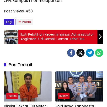
ZFN, Kompas 1 net melaporkan
Post Views:
453
Tag:
Polda
Ikuti Pelatihan Kepemimpinan Administrator
Angkatan X di Jambi, Camat Tabir Ulu:
Pastikan Pelayanan di Kantor Tetap Berjalan
Seperti Biasa
Pos Terkait
Hukrim
Hukrim
Dikejar Sekitar 100 Meter,
Polri Bawa Kapolresta