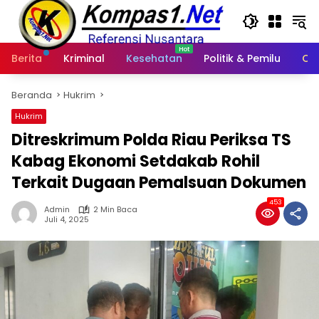
Langsung
ke
konten
Berita
Kriminal
Kesehatan
Politik & Pemilu
Ot
Beranda
Hukrim
Hukrim
Ditreskrimum Polda Riau Periksa TS
Kabag Ekonomi Setdakab Rohil
Terkait Dugaan Pemalsuan Dokumen
453
Admin
2 Min Baca
Juli 4, 2025