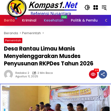
Langsung
ke
konten
Berita
Kriminal
Kesehatan
Politik & Pemilu
Ot
Beranda
Pemerintah
Pemerintah
Desa Rantau Limau Manis
Menyelenggarakan Musdes
Penyusunan RKPDes Tahun 2026
99
Redaksi 2
2 Min Baca
Agustus 11, 2025