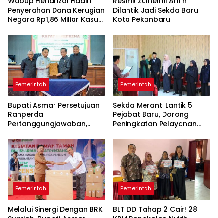
Wabup Hendrizal Hadiri
Resmi! Zulhelmi Arifin
Penyerahan Dana Kerugian
Dilantik Jadi Sekda Baru
Negara Rp1,86 Miliar Kasus
Kota Pekanbaru
Korupsi BPR Indra Arta
Pemerintah
Pemerintah
Bupati Asmar Persetujuan
Sekda Meranti Lantik 5
Ranperda
Pejabat Baru, Dorong
Pertanggungjawaban,
Peningkatan Pelayanan
APBD 2025 Wujud Sinergi
Publik
Pemkab dan DPRD
Pemerintah
Pemerintah
Melalui Sinergi Dengan BRK
BLT DD Tahap 2 Cair! 28