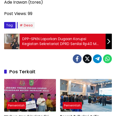
Ade Irawan (tores)
Post Views:
99
Tag:
Desa
DPP-SPKN Laporkan Dugaan Korupsi
Kegiatan Sekretariat DPRD Senilai Rp40 M
dan Rp73 M, ke Polda Riau
Pos Terkait
Pemerintah
Pemerintah