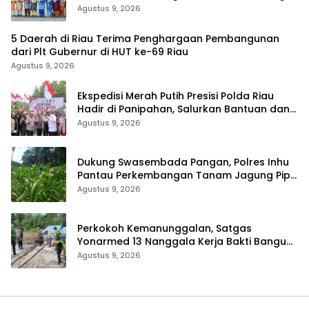
Persatuan dan Pembangunan
Agustus 9, 2026
5 Daerah di Riau Terima Penghargaan Pembangunan
dari Plt Gubernur di HUT ke-69 Riau
Agustus 9, 2026
Ekspedisi Merah Putih Presisi Polda Riau
Hadir di Panipahan, Salurkan Bantuan dan
Layanan Kesehatan
Agustus 9, 2026
Dukung Swasembada Pangan, Polres Inhu
Pantau Perkembangan Tanam Jagung Pipil
di Dua Wilayah
Agustus 9, 2026
Perkokoh Kemanunggalan, Satgas
Yonarmed 13 Nanggala Kerja Bakti Bangun
Masjid Al-Hikmah di Kapuas Hulu
Agustus 9, 2026